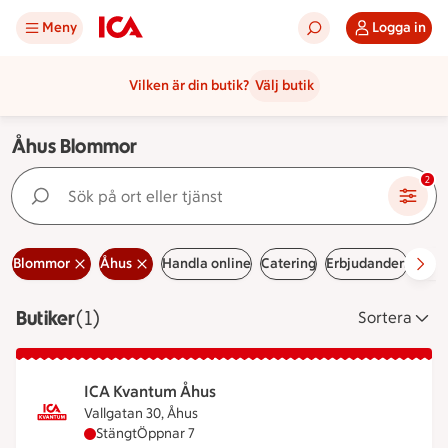
Meny
Logga in
Vilken är din butik?
Välj butik
Åhus Blommor
Sök på ort eller tjänst
2
Blommor
Åhus
Handla online
Catering
Erbjudanden
Ledi
Butiker
Visar 1 stycken
(1)
Sortera
ICA Kvantum Åhus
Vallgatan 30, Åhus
ICA Kvantum Åhus har stängt, öppnar klockan 7
Stängt
Öppnar 7