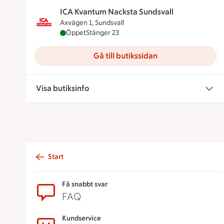
ICA Kvantum Nacksta Sundsvall
Axvägen 1, Sundsvall
ICA Kvantum Nacksta Sundsvall är öppen nu, 
Öppet
Stänger 23
Gå till butikssidan
Visa butiksinfo
Start
Sidfot
Få snabbt svar
FAQ
Kundservice