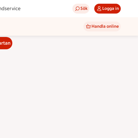
ndservice
Sök
Logga in
Handla online
artan