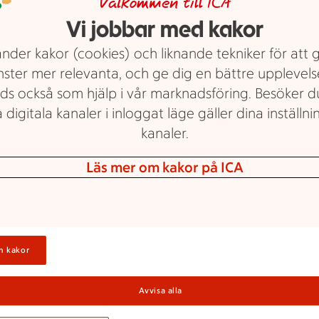
Välkommen till ICA
Färgglad nyttig
Vi jobbar med kakor
nder kakor (cookies) och liknande tekniker för att 
mat gör måltiden
nster mer relevanta, och ge dig en bättre upplevels
roligare
ds också som hjälp i vår marknadsföring. Besöker 
 digitala kanaler i inloggat läge gäller dina inställnin
kanaler.
Med färgglada grönsaker piffar du
enkelt till en färgglös middag. Men
Läs mer om kakor på ICA
naturligt färgglad mat är inte bara
en fröjd för ögat. De starka
färgerna i frukt, bär och grönsaker
avslöjar också en hel del om
n kakor
nyttigheterna de bär på.
Tips! Kolla in våra
recept med
Avvisa alla
grönsaker.