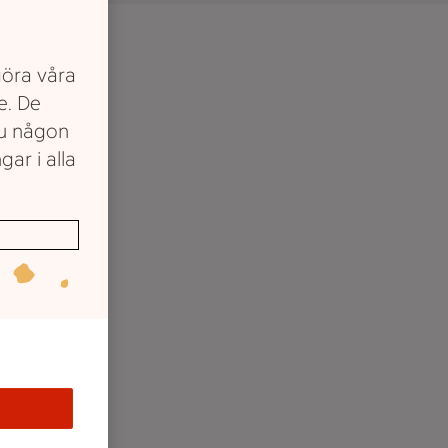
göra våra
e. De
du någon
gar i alla