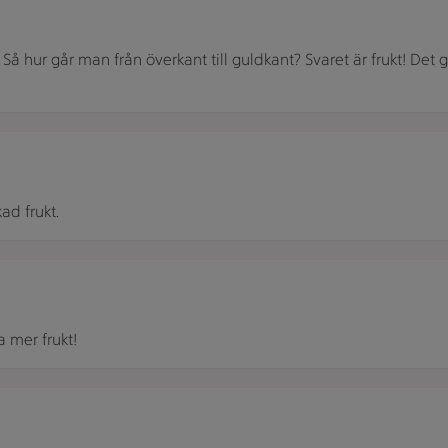
 Så hur går man från överkant till guldkant? Svaret är frukt! Det 
ad frukt.
, kiwi, vinddruvor, jordgubbar och plommon som ligger tätt ih
a mer frukt!