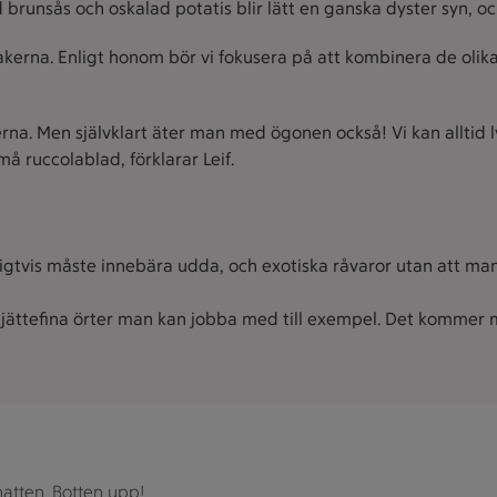
brunsås och oskalad potatis blir lätt en ganska dyster syn, o
kerna. Enligt honom bör vi fokusera på att kombinera de olik
rna. Men självklart äter man med ögonen också! Vi kan alltid
 ruccolablad, förklarar Leif.
gtvis måste innebära udda, och exotiska råvaror utan att man 
t ju jättefina örter man kan jobba med till exempel. Det komme
av nypon och lingon.
atten. Botten upp!