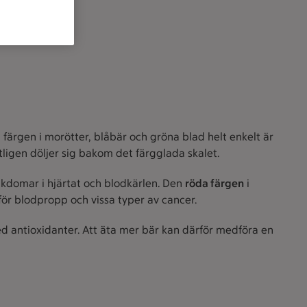
färgen i morötter, blåbär och gröna blad helt enkelt är
tligen döljer sig bakom det färgglada skalet.
jukdomar i hjärtat och blodkärlen. Den
röda färgen
i
ör blodpropp och vissa typer av cancer.
 med antioxidanter. Att äta mer bär kan därför medföra en