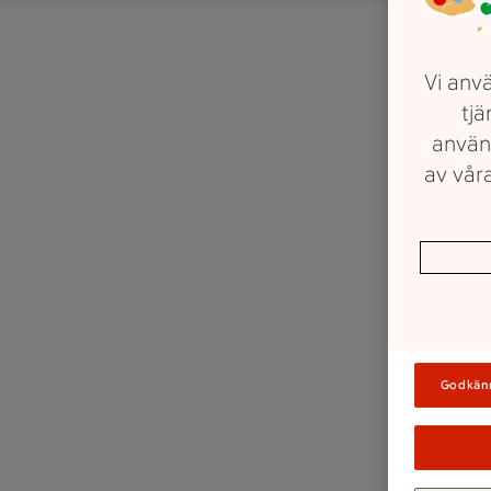
Vi anvä
tjä
använ
av våra
Godkän