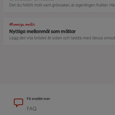
Det du hittills trott varit grönsaker, är egentligen frukter. Här 
Fyra skålar med overnight oats av olika slag. Alla har olika to
Mumsiga mellis
Nyttiga mellanmål som mättar
Lägg det vita brödet åt sidan och ladda med dessa smoot
Sidfot
Få snabbt svar
FAQ