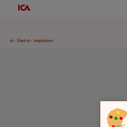
Start
Inspiration
Två händer som håller i frukt och grönsaker som broccolli, kiw