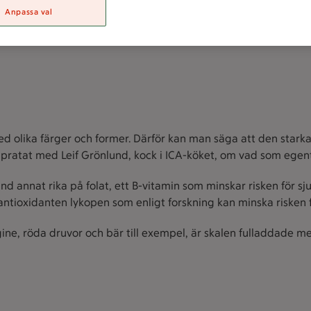
Text: Jessica Engqvist
Anpassa val
 olika färger och former. Därför kan man säga att den starka 
har pratat med Leif Grönlund, kock i ICA-köket, om vad som egen
nd annat rika på folat, ett B-vitamin som minskar risken för s
tioxidanten lykopen som enligt forskning kan minska risken f
bergine, röda druvor och bär till exempel, är skalen fulladdade