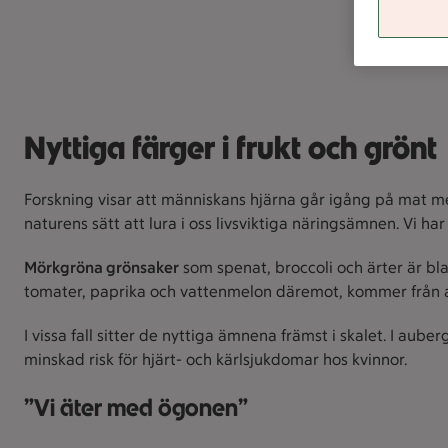
Nyttiga färger i frukt och grönt
Forskning visar att människans hjärna går igång på mat med
naturens sätt att lura i oss livsviktiga näringsämnen. Vi 
Mörkgröna grönsaker
som spenat, broccoli och ärter är bla
tomater, paprika och vattenmelon däremot, kommer från an
I vissa fall sitter de nyttiga ämnena främst i skalet. I au
minskad risk för hjärt- och kärlsjukdomar hos kvinnor.
”Vi äter med ögonen”