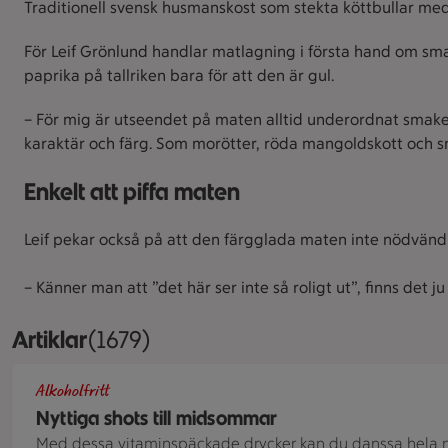
Traditionell svensk husmanskost som stekta köttbullar med 
För Leif Grönlund handlar matlagning i första hand om sma
paprika på tallriken bara för att den är gul.
– För mig är utseendet på maten alltid underordnat smake
karaktär och färg. Som morötter, röda mangoldskott och små
Enkelt att piffa maten
Leif pekar också på att den färgglada maten inte nödvändi
– Känner man att ”det här ser inte så roligt ut”, finns de
Artiklar
Visar 1679 stycken
(1679)
Närbild av små shotsglas med en rödfärgad juice med smak 
Alkoholfritt
Nyttiga shots till midsommar
Med dessa vitaminspäckade drycker kan du danssa hela n