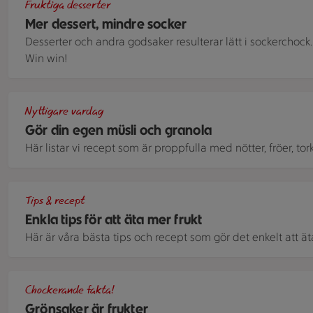
Fruktiga desserter
Mer dessert, mindre socker
Desserter och andra godsaker resulterar lätt i sockerchock.
Win win!
En plåt med rostad müsli med nötter, gryn och torkad frukt.
Nyttigare vardag
Gör din egen müsli och granola
Här listar vi recept som är proppfulla med nötter, fröer, tork
Massor av frukter och bär som mango, apelsin, hallon, fikon
Tips & recept
Enkla tips för att äta mer frukt
Här är våra bästa tips och recept som gör det enkelt att ät
Röda kvisttomater
Chockerande fakta!
Grönsaker är frukter