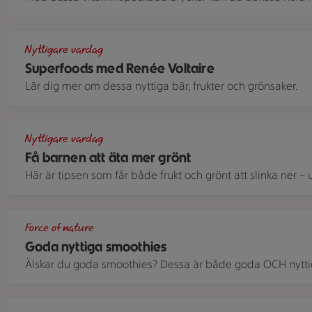
Olika superfoods, som chia, goji och raw cocoa bean, i små 
Nyttigare vardag
Superfoods med Renée Voltaire
Lär dig mer om dessa nyttiga bär, frukter och grönsaker.
Närbild på skurna gurkskivor som ligger tätt bredvid och på
Nyttigare vardag
Få barnen att äta mer grönt
Här är tipsen som får både frukt och grönt att slinka ner –
Två glas med smoothie i två lager - det övre gula lagret 
Force of nature
Goda nyttiga smoothies
Älskar du goda smoothies? Dessa är både goda OCH nytti
Två glas med chiapudding toppad med mango, banan, hallon,