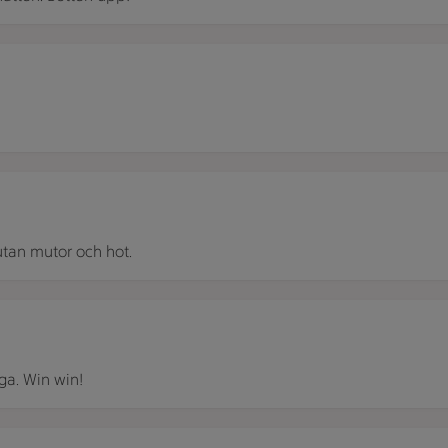
skålar på en grå bänkskiva av cement.
 varandra.
 utan mutor och hot.
med smak av mango och det undre rosa lagret med smak av jord
ga. Win win!
 nötter och en klick yoghurt.