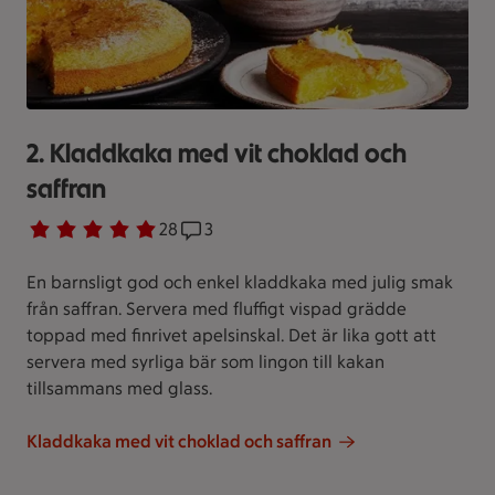
2. Kladdkaka med vit choklad och
saffran
Betyg 4.8 av 5.
28 personer har röstat
28
Receptet har 3 kommentarer
3
En barnsligt god och enkel kladdkaka med julig smak
från saffran. Servera med fluffigt vispad grädde
toppad med finrivet apelsinskal. Det är lika gott att
servera med syrliga bär som lingon till kakan
tillsammans med glass.
Kladdkaka med vit choklad och saffran