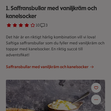
1. Saffransbullar med vaniljkräm och
kanelsocker
Betyg 4 av 5.
10 personer har röstat
10
Receptet har 3 kommentarer
3
Det här är en riktigt härlig kombination vill vi lova!
Saftiga saffransbullar som du fyller med vaniljkräm och
toppar med kanelsocker. En riktig succé till
adventsfikat!
Saffransbullar med vaniljkräm och kanelsocker