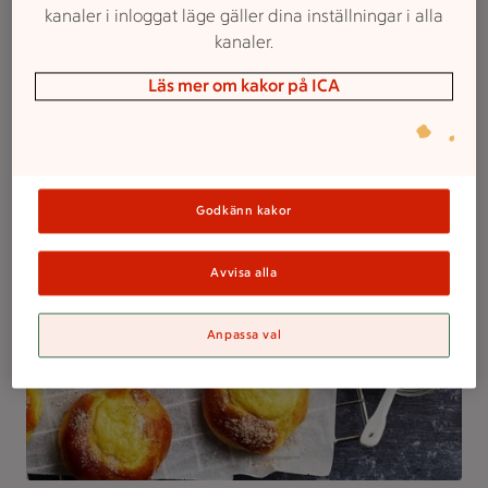
kanaler i inloggat läge gäller dina inställningar i alla
kanaler.
Saffransrecept
Läs mer om kakor på ICA
Kom i julstämning och baka något av våra underbart
goda recept med saffran. Här har vi samlat en del av
favoriterna!
Godkänn kakor
Avvisa alla
Anpassa val