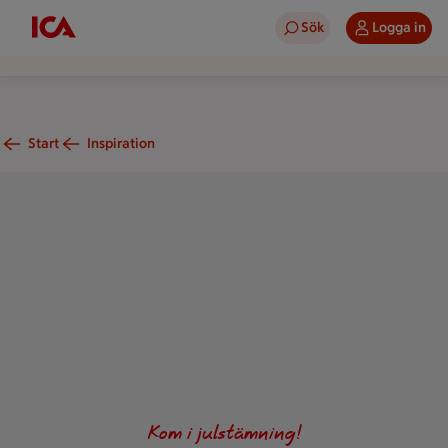
Sök
Logga in
Start
Inspiration
Saffranskladdkaka
Kom i julstämning!