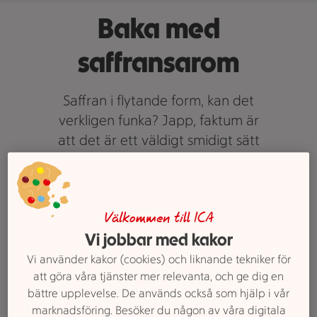
Baka med
saffransarom
Saffran i flytande form, kan det
verkligen funka? Japp, faktum är
att det är ett väldigt smidigt sätt
att få till det goda, gyllene resultat
man är ute efter. Här är tre
underbart goda recept med
saffransarom. Varsågod att börja
Välkommen till ICA
Vi jobbar med kakor
julbaka!
Tips: fler
julrecpet.
Vi använder kakor (cookies) och liknande tekniker för
att göra våra tjänster mer relevanta, och ge dig en
bättre upplevelse. De används också som hjälp i vår
marknadsföring. Besöker du någon av våra digitala