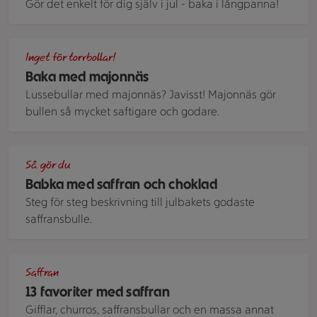
Gör det enkelt för dig själv i jul - baka i långpanna!
Lussebullar
Inget för torrbollar!
Baka med majonnäs
Lussebullar med majonnäs? Javisst! Majonnäs gör
bullen så mycket saftigare och godare.
En nygräddad och saftig flätad babka, formad som en krans,
Så gör du
Babka med saffran och choklad
Steg för steg beskrivning till julbakets godaste
saffransbulle.
Saffransrutor i långpanna. Linneservett på sidan om plåten.
Saffran
13 favoriter med saffran
Gifflar, churros, saffransbullar och en massa annat