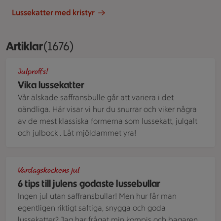
Lussekatter med kristyr
Artiklar
Visar 1676 stycken
(1676)
Händer som viker en lussekatt
Julproffs!
Vika lussekatter
Vår älskade saffransbulle går att variera i det
oändliga. Här visar vi hur du snurrar och viker några
av de mest klassiska formerna som lussekatt, julgalt
och julbock . Låt mjöldammet yra!
Olika former på lussebullar som ligger på ett galler. Under li
Vardagskockens jul
6 tips till julens godaste lussebullar
Ingen jul utan saffransbullar! Men hur får man
egentligen riktigt saftiga, snygga och goda
lussekatter? Jag har frågat min kompis och bagaren