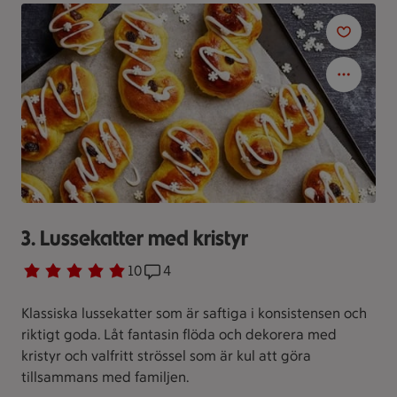
3. Lussekatter med kristyr
Betyg 4.8 av 5.
10 personer har röstat
10
Receptet har 4 kommentarer
4
Klassiska lussekatter som är saftiga i konsistensen och
riktigt goda. Låt fantasin flöda och dekorera med
kristyr och valfritt strössel som är kul att göra
tillsammans med familjen.