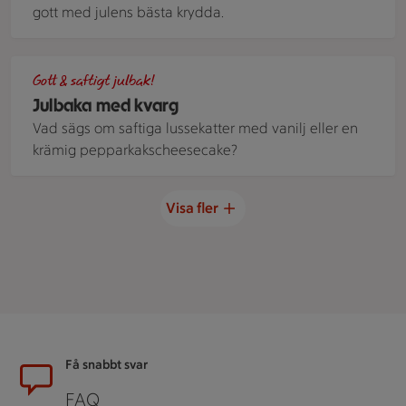
gott med julens bästa krydda.
Saffransbullar bakade med kvarg på plåt
Gott & saftigt julbak!
Julbaka med kvarg
Vad sägs om saftiga lussekatter med vanilj eller en
krämig pepparkakscheesecake?
Visa fler
Sidfot
Få snabbt svar
FAQ