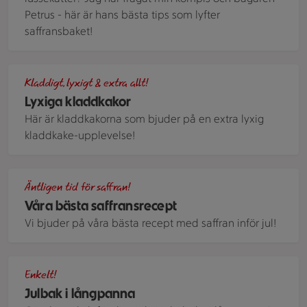
Petrus - här är hans bästa tips som lyfter
saffransbaket!
Kladdkaka med topping av fluff och kolasås.
Kladdigt, lyxigt & extra allt!
Lyxiga kladdkakor
Här är kladdkakorna som bjuder på en extra lyxig
kladdkake-upplevelse!
Saffransmums med glasyr och kokos på. Uppskurna i fyrkanti
Äntligen tid för saffran!
Våra bästa saffransrecept
Vi bjuder på våra bästa recept med saffran inför jul!
En långpanna med mjuk pepparkaka med frosting.
Enkelt!
Julbak i långpanna