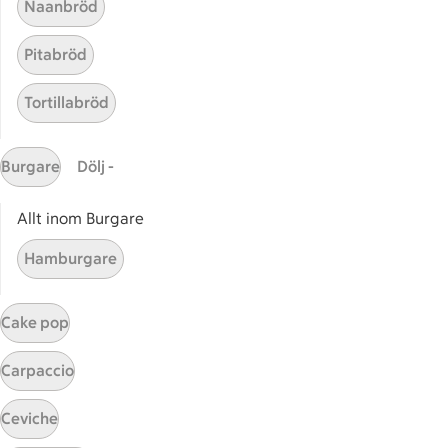
Naanbröd
Utvalda leverantörer
Annonsera
Pitabröd
Jobba på ICA
Tortillabröd
Hållbarhet
ICA Stiftelsen
Burgare
Dölj -
En god morgondag
Allt inom Burgare
Kundservice
Hamburgare
Reklamera
Återkallelser
Cake pop
Spärra eller beställ nytt ICA-kort
Behandling av personuppgifter
Carpaccio
Hantera cookies
Ceviche