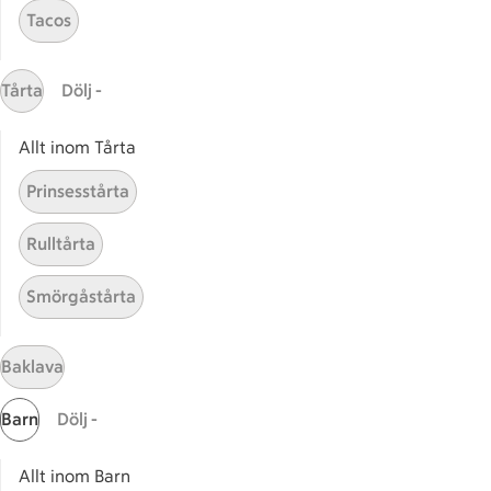
Tacos
Wallenbergare
Kalv 
Tårta
Dölj -
Wallenbergare kött
Innan
Allt inom Tårta
Prinsesstårta
Start
Rulltårta
Sidfot
Smörgåstårta
Få snabbt svar
FAQ
Baklava
Kundservice
Kontakta oss
Barn
Dölj -
Massa erbjudanden
Bli stammis på ICA
Allt inom Barn