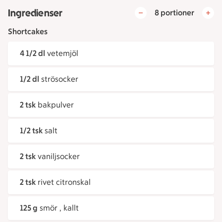
Ingredienser
8 portioner
Shortcakes
4 1/2 dl
vetemjöl
1/2 dl
strösocker
2 tsk
bakpulver
1/2 tsk
salt
2 tsk
vaniljsocker
2 tsk
rivet citronskal
125 g
smör , kallt