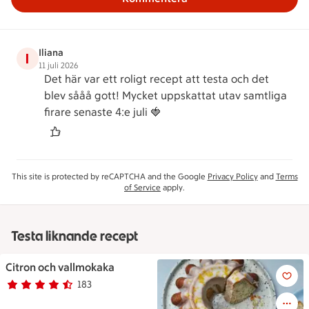
Iliana
I
11 juli 2026
Det här var ett roligt recept att testa och det
blev sååå gott! Mycket uppskattat utav samtliga
firare senaste 4:e juli 🍓
This site is protected by reCAPTCHA and the Google
Privacy Policy
and
Terms
of Service
apply.
Testa liknande recept
Citron och vallmokaka
Sockerkakan upplagd på ett fa
183
Betyg 4.1 av 5.
183 personer har röstat