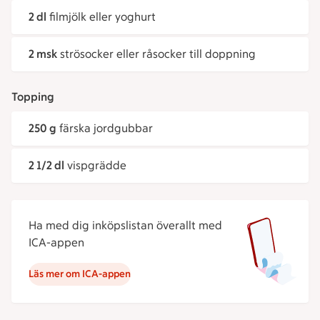
2 dl
filmjölk eller yoghurt
2 msk
strösocker eller råsocker till doppning
Topping
250 g
färska jordgubbar
2 1/2 dl
vispgrädde
Ha med dig inköpslistan överallt med
ICA-appen
Läs mer om ICA-appen