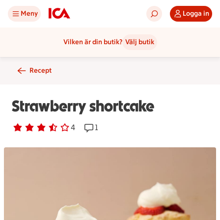
Meny
Logga in
Vilken är din butik?
Välj butik
Recept
Strawberry shortcake
Betyg 3.5 av 5.
4 personer har röstat
4
Receptet har 1 kommentarer
1