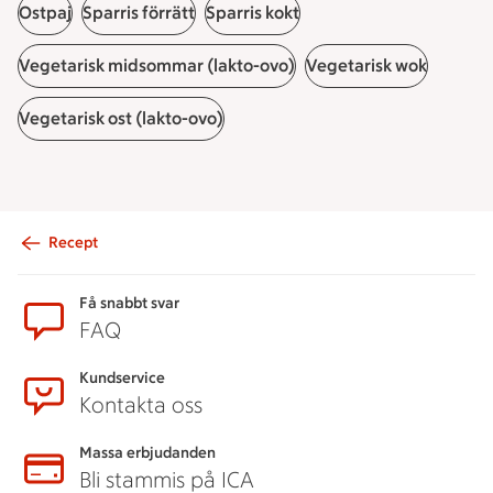
Ostpaj
Sparris förrätt
Sparris kokt
Vegetarisk midsommar (lakto-ovo)
Vegetarisk wok
Vegetarisk ost (lakto-ovo)
Recept
Sidfot
Få snabbt svar
FAQ
Kundservice
Kontakta oss
Massa erbjudanden
Bli stammis på ICA