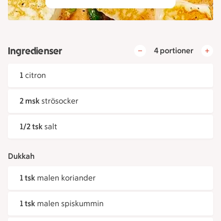
Ingredienser
4 portioner
1
citron
2 msk
strösocker
1/2 tsk
salt
Dukkah
1 tsk
malen koriander
1 tsk
malen spiskummin