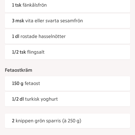
1 tsk
fänkålsfrön
3 msk
vita eller svarta sesamfrön
1 dl
rostade hasselnötter
1/2 tsk
flingsalt
Fetaostkräm
150 g
fetaost
1/2 dl
turkisk yoghurt
2
knippen grön sparris (à 250 g)