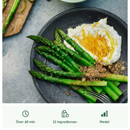
Över 60 min
12
ingredienser
Medel