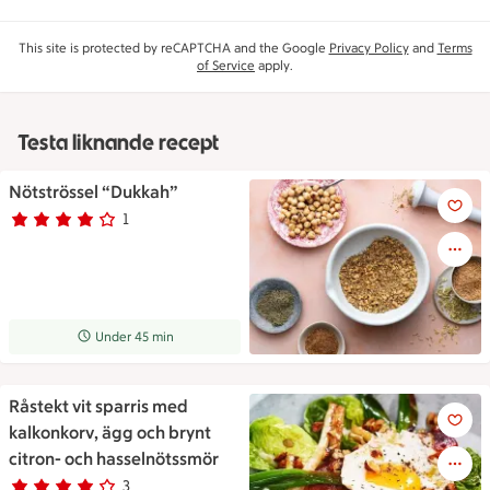
This site is protected by reCAPTCHA and the Google
Privacy Policy
and
Terms
of Service
apply.
Testa liknande recept
Nötströssel “Dukkah”
Nötströssel “Dukkah”
1
Betyg 4 av 5.
1 personer har röstat
Receptet tar Under 45 min att tillaga
Under 45 min
Råstekt vit sparris med
Råstekt vit sparris med kalkon
kalkonkorv, ägg och brynt
citron- och hasselnötssmör
3
Betyg 4 av 5.
3 personer har röstat