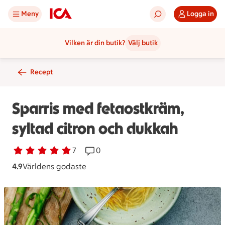
Meny
Logga in
Vilken är din butik?
Välj butik
Recept
Sparris med fetaostkräm,
syltad citron och dukkah
Betyg 4.9 av 5.
7 personer har röstat
7
Receptet har 0 kommentarer
0
4.9
Världens godaste