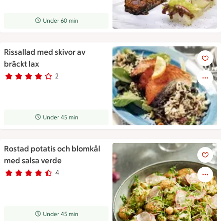
Receptet tar Under 60 min att tillaga
Under 60 min
Rissallad med skivor av
Rissallad med skivor av bräckt
bräckt lax
2
Betyg 4 av 5.
2 personer har röstat
Receptet tar Under 45 min att tillaga
Under 45 min
Rostad potatis och blomkål
Rostad potatis och blomkål m
med salsa verde
4
Betyg 4.5 av 5.
4 personer har röstat
Receptet tar Under 45 min att tillaga
Under 45 min