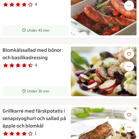
4
Betyg 3.8 av 5.
4 personer har röstat
Receptet tar Under 45 min att tillaga
Under 45 min
Blomkålssallad med bönor
Blomkålssallad med bönor och
och basilikadressing
4
Betyg 4.5 av 5.
4 personer har röstat
Receptet tar Under 30 min att tillaga
Under 30 min
Grillkarré med färskpotatis i
Grillkarré med färskpotatis i
senapsyoghurt och sallad på
äpple och blomkål
1
Betyg 4 av 5.
1 personer har röstat