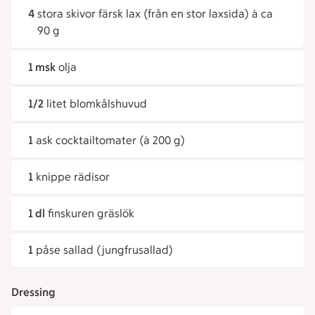
4
stora skivor färsk lax (från en stor laxsida) à ca
90 g
1 msk
olja
1/2
litet blomkålshuvud
1
ask cocktailtomater (à 200 g)
1
knippe rädisor
1 dl
finskuren gräslök
1
påse sallad (jungfrusallad)
Dressing