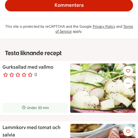
Kommentera
This site is protected by reCAPTCHA and the Google
Privacy Policy
and
Terms
of Service
apply.
Testa liknande recept
Gurksallad med vallmo
Gurksallad med vallmo
0
0 personer har röstat
Receptet tar Under 30 min att tillaga
Under 30 min
Lammkorv med tomat och
Lammkorv med tomat och salv
salvia