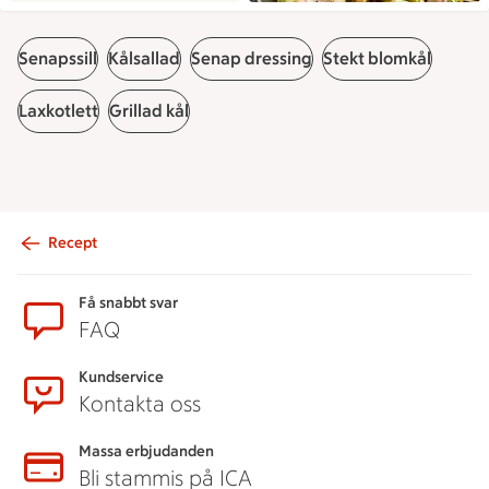
Senapssill
Kålsallad
Senap dressing
Stekt blomkål
Laxkotlett
Grillad kål
Recept
Sidfot
Få snabbt svar
FAQ
Kundservice
Kontakta oss
Massa erbjudanden
Bli stammis på ICA