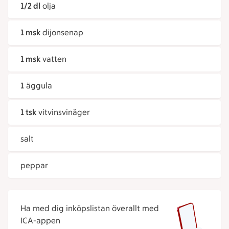
1/2 dl
olja
1 msk
dijonsenap
1 msk
vatten
1
äggula
1 tsk
vitvinsvinäger
salt
peppar
Ha med dig inköpslistan överallt med
ICA-appen