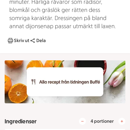
minuter. Härliga råvaror som rädisor,
blomkål och gräslök ger rätten dess
somriga karaktär. Dressingen på bland
annat dijonsenap passar utmärkt till laxen.
Skriv ut
Dela
Ingredienser
4 portioner