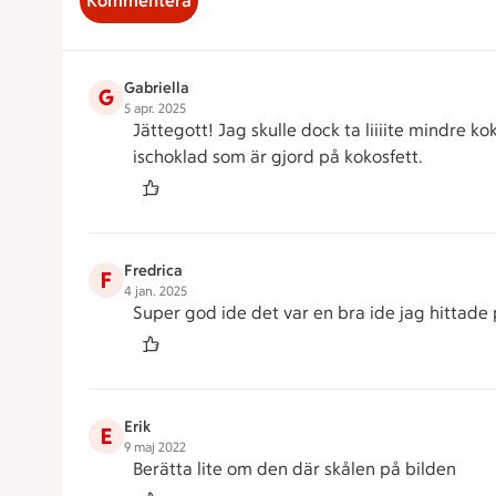
Kommentera
Gabriella
G
5 apr. 2025
Jättegott! Jag skulle dock ta liiiite mindre 
ischoklad som är gjord på kokosfett.
Fredrica
F
4 jan. 2025
Super god ide det var en bra ide jag hittade p
Erik
E
9 maj 2022
Berätta lite om den där skålen på bilden