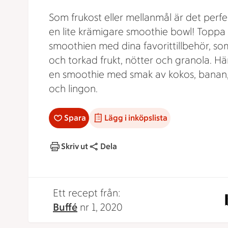
Som frukost eller mellanmål är det perf
en lite krämigare smoothie bowl! Toppa
smoothien med dina favorittillbehör, so
och torkad frukt, nötter och granola. Här
en smoothie med smak av kokos, banan,
och lingon.
Spara
Lägg i inköpslista
Skriv ut
Dela
Ett recept från:
Buffé
nr 1, 2020