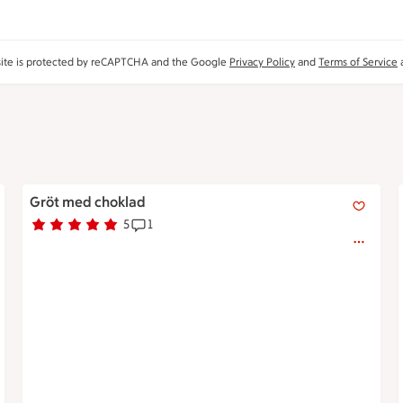
site is protected by reCAPTCHA and the Google
Privacy Policy
and
Terms of Service
a
Gröt med choklad
Gröt med choklad
5
1
Betyg 5 av 5.
5 personer har röstat
Receptet har 1 kommentarer