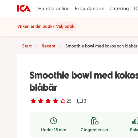
Handla online
Erbjudanden
Catering
I
Vilken är din butik?
Välj butik
Start
Recept
Smoothie bowl med kokos och blåbär
Smoothie bowl med kokos
blåbär
Betyg 4 av 5.
25 personer har röstat
25
Receptet har 3 kommentar
3
Under 15 min
7
ingredienser
Enk