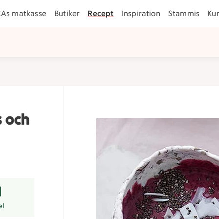
CAs matkasse
Butiker
Recept
Inspiration
Stammis
Ku
 och
er
el