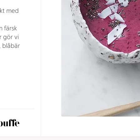
ekt med
m färsk
 gör vi
 blåbär