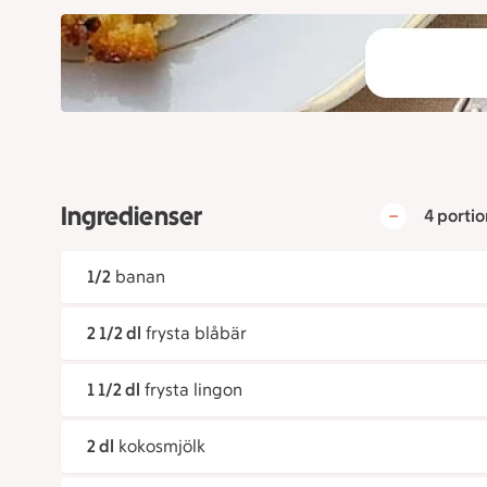
Ingredienser
4 portio
1/2
banan
2 1/2 dl
frysta blåbär
1 1/2 dl
frysta lingon
2 dl
kokosmjölk