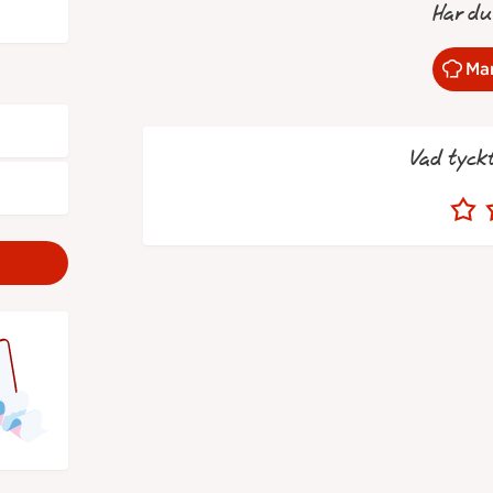
Har du
Mar
Vad tyck