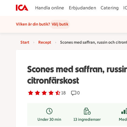
Handla online
Erbjudanden
Catering
I
Vilken är din butik?
Välj butik
Start
Recept
Scones med saffran, russin och citron
Scones med saffran, russi
citronfärskost
Betyg 4.7 av 5.
18 personer har röstat
18
Receptet har 0 kommentar
0
Under 30 min
13
ingredienser
Med