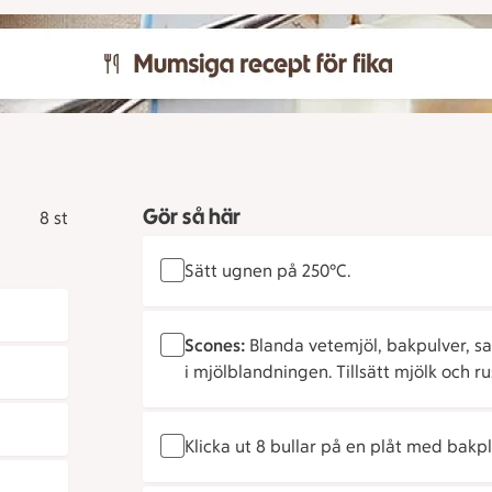
Gör så här
8 st
Sätt ugnen på 250°C.
Scones:
Blanda vetemjöl, bakpulver, saf
i mjölblandningen. Tillsätt mjölk och ru
Klicka ut 8 bullar på en plåt med bak