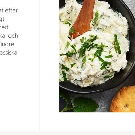
at efter
gt
med
kal och
mindre
assiska