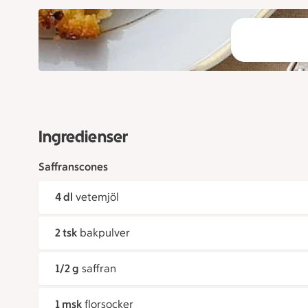
Ingredienser
Saffranscones
4 dl
vetemjöl
2 tsk
bakpulver
1/2 g
saffran
1 msk
florsocker