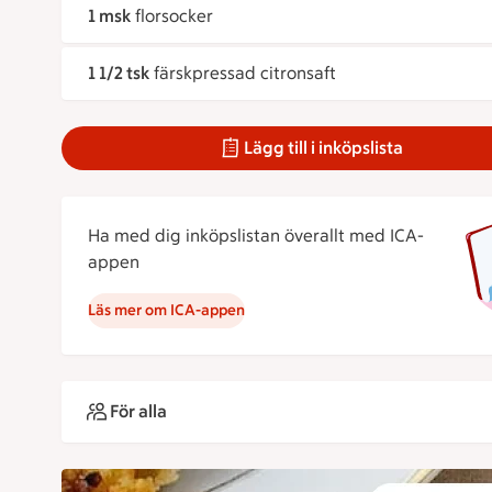
1 msk
florsocker
1 1/2 tsk
färskpressad citronsaft
Lägg till i inköpslista
Ha med dig inköpslistan överallt med ICA-
appen
Läs mer om ICA-appen
För alla