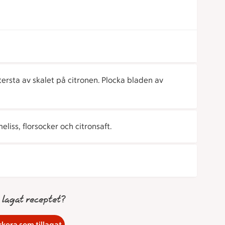
tersta av skalet på citronen. Plocka bladen av
liss, florsocker och citronsaft.
 lagat receptet?
kera som tillagat