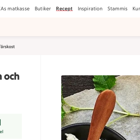
CAs matkasse
Butiker
Recept
Inspiration
Stammis
Ku
färskost
n och
er
el