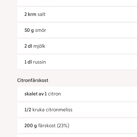
2 krm
salt
50 g
smör
2 dl
mjölk
1 dl
russin
Citronfärskost
skalet av 1
citron
1/2
kruka citronmeliss
200 g
färskost (23%)