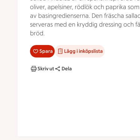
oliver, apelsiner, rödlök och paprika so
av basingredienserna. Den fräscha salla
serveras med en kryddig dressing och fä
bröd.
Spara
Lägg i inköpslista
Skriv ut
Dela