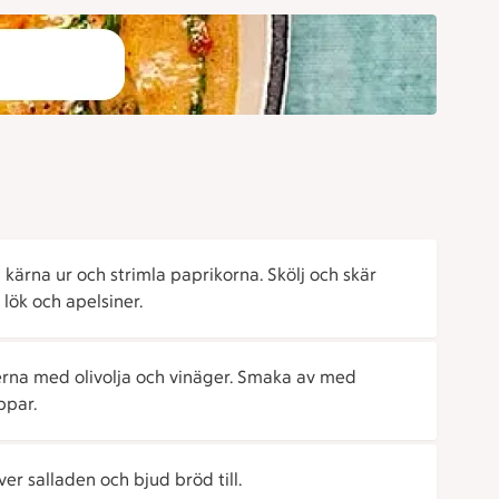
j, kärna ur och strimla paprikorna. Skölj och skär
 lök och apelsiner.
na med olivolja och vinäger. Smaka av med
ppar.
er salladen och bjud bröd till.