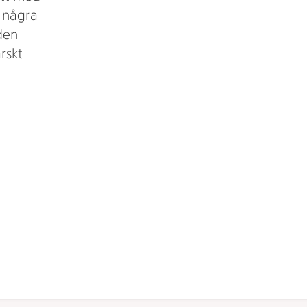
m några
den
rskt