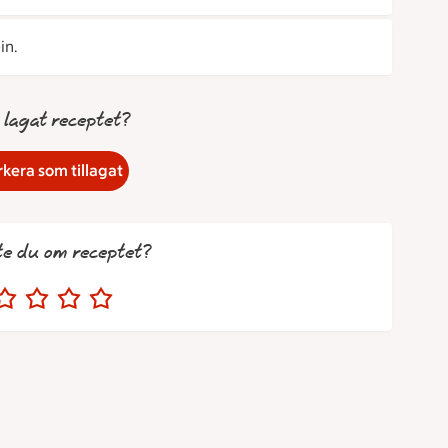
in.
 lagat receptet?
kera som tillagat
te du om receptet?