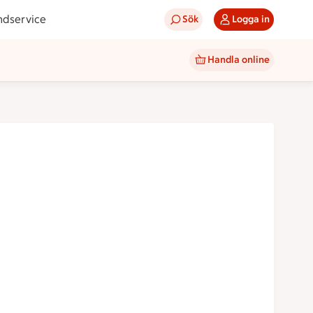
ndservice
Sök
Logga in
Handla online