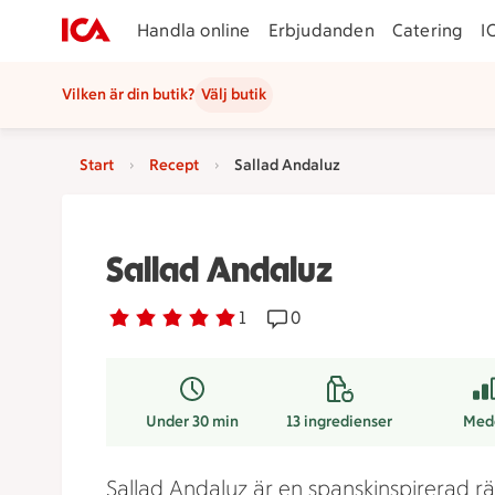
Handla online
Erbjudanden
Catering
I
Vilken är din butik?
Välj butik
Start
Recept
Sallad Andaluz
Sallad Andaluz
Betyg 5 av 5.
1 personer har röstat
1
Receptet har 0 kommentare
0
Under 30 min
13
ingredienser
Med
Sallad Andaluz är en spanskinspirerad r