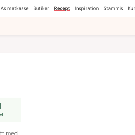
CAs matkasse
Butiker
Recept
Inspiration
Stammis
Ku
r
el
ätt med