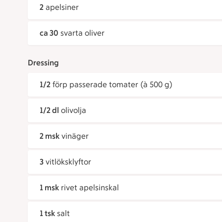
2
apelsiner
ca 30
svarta oliver
Dressing
1/2
förp passerade tomater (à 500 g)
1/2 dl
olivolja
2 msk
vinäger
3
vitlöksklyftor
1 msk
rivet apelsinskal
1 tsk
salt