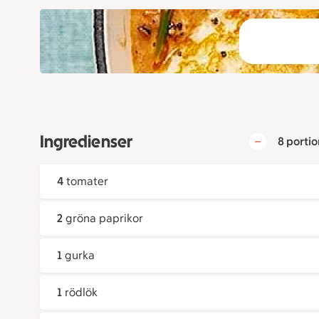
Ingredienser
8 portio
4
tomater
2
gröna paprikor
1
gurka
1
rödlök