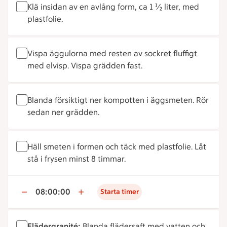
Klä insidan av en avlång form, ca 1 1⁄2 liter, med
plastfolie.
Vispa äggulorna med resten av sockret fluffigt
med elvisp. Vispa grädden fast.
Blanda försiktigt ner kompotten i äggsmeten. Rör
sedan ner grädden.
Häll smeten i formen och täck med plastfolie. Låt
stå i frysen minst 8 timmar.
08:00:00
Starta timer
Flädergranité:
Blanda flädersaft med vatten och