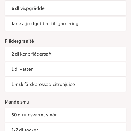
6 dl
vispgrädde
färska jordgubbar till garnering
Flädergranité
2 dl
konc flädersaft
1 dl
vatten
1 msk
färskpressad citronjuice
Mandelsmul
50 g
rumsvarmt smör
1/2 dl
socker