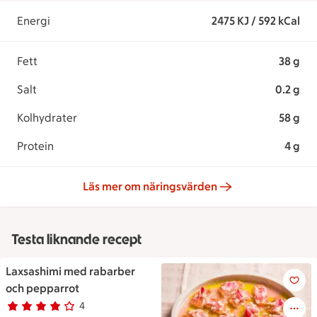
Energi
2475 KJ / 592 kCal
Fett
38 g
Salt
0.2 g
Kolhydrater
58 g
Protein
4 g
Läs mer om näringsvärden
Testa liknande recept
Laxsashimi med rabarber
Ett fat med kant fyllt med la
och pepparrot
4
Betyg 4 av 5.
4 personer har röstat