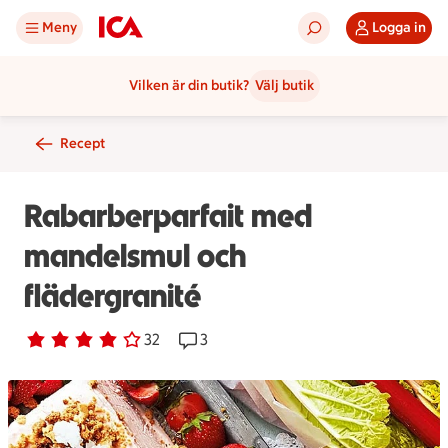
Meny
Logga in
Vilken är din butik?
Välj butik
Recept
Rabarberparfait med
mandelsmul och
flädergranité
Betyg 4 av 5.
32 personer har röstat
32
Receptet har 3 kommentarer
3