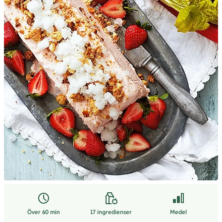
Över 60 min
17
ingredienser
Medel