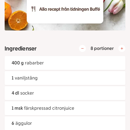
Ingredienser
8 portioner
400 g
rabarber
1
vaniljstång
4 dl
socker
1 msk
färskpressad citronjuice
6
äggulor