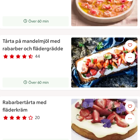
Receptet tar Över 60 min att tillaga
Över 60 min
Tårta på mandelmjöl med
Tårta på mandelmjöl med rab
rabarber och flädergrädde
44
Betyg 4.4 av 5.
44 personer har röstat
Receptet tar Över 60 min att tillaga
Över 60 min
Rabarbertårta med
Rabarbertårta med fläderkrä
fläderkräm
20
Betyg 3.8 av 5.
20 personer har röstat