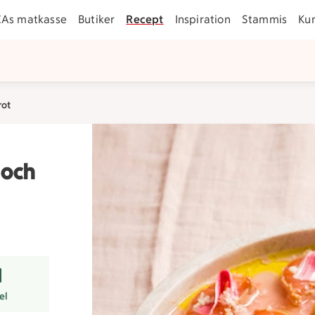
CAs matkasse
Butiker
Recept
Inspiration
Stammis
Ku
rot
 och
r
el