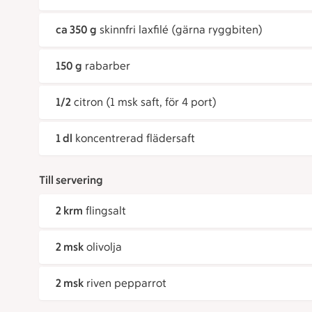
ca 350 g
skinnfri laxfilé (gärna ryggbiten)
150 g
rabarber
1/2
citron (1 msk saft, för 4 port)
1 dl
koncentrerad flädersaft
Till servering
2 krm
flingsalt
2 msk
olivolja
2 msk
riven pepparrot