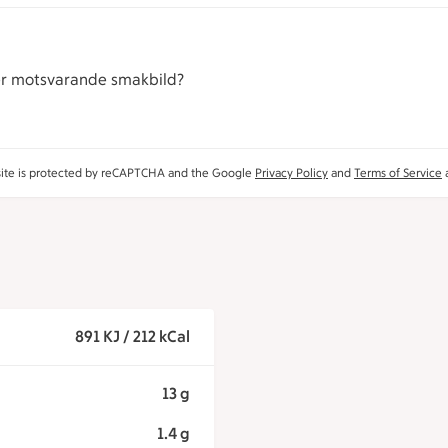
r motsvarande smakbild?
site is protected by reCAPTCHA and the Google
Privacy Policy
and
Terms of Service
a
891 KJ / 212 kCal
13 g
1.4 g