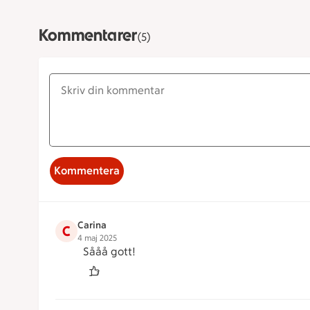
Kommentarer
(5)
Kommentera
Carina
C
4 maj 2025
Sååå gott!