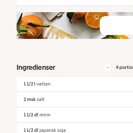
Ingredienser
4 portio
1 1/2 l
vatten
2 msk
salt
1 1/2 dl
mirin
1 1/2 dl
japansk soja