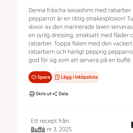
Denna fräscha laxsashimi med rabarber
pepparrot är en riktig smakexplosion! T
skivor av den marinerade laxen servera
en syrlig dressing, smaksatt med fläder 
rabarber. Toppa fisken med den vackert
rabarbern och härligt pepprig pepparrot
god för sig som att servera på en buffé.
Spara
Lägg i inköpslista
Skriv ut
Dela
Ett recept från:
Buffé
nr 3, 2025