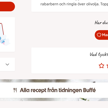
rabarbern och ringla över olivolja. To
Har du
Mar
Vad tyck