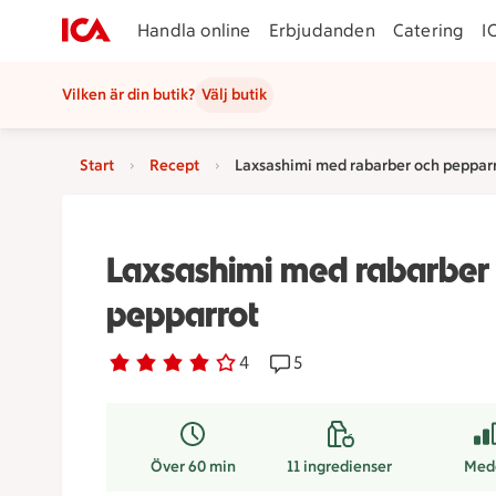
Handla online
Erbjudanden
Catering
I
Vilken är din butik?
Välj butik
Start
Recept
Laxsashimi med rabarber och peppar
Laxsashimi med rabarber
pepparrot
Betyg 4 av 5.
4 personer har röstat
4
Receptet har 5 kommentare
5
Över 60 min
11
ingredienser
Med