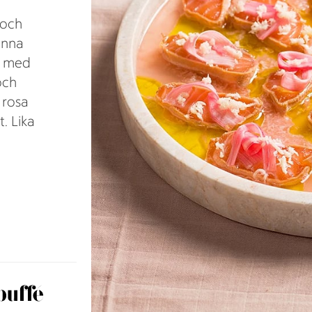
 och
unna
s med
och
 rosa
. Lika