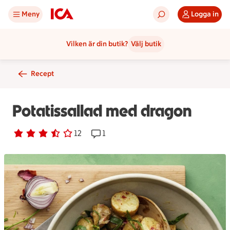
Meny
Logga in
Vilken är din butik?
Välj butik
Recept
Potatissallad med dragon
Betyg 3.7 av 5.
12 personer har röstat
12
Receptet har 1 kommentarer
1