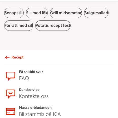
Senapssill
Sill med lök
Grill midsommar
Bulgursallad
Förrätt med sill
Potatis recept fest
Recept
Sidfot
Få snabbt svar
FAQ
Kundservice
Kontakta oss
Massa erbjudanden
Bli stammis på ICA