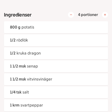
Ingredienser
4 portioner
800 g
potatis
1/2
rödlök
1/2
kruka dragon
1 1/2 msk
senap
1 1/2 msk
vitvinsvinäger
1/4 tsk
salt
1 krm
svartpeppar