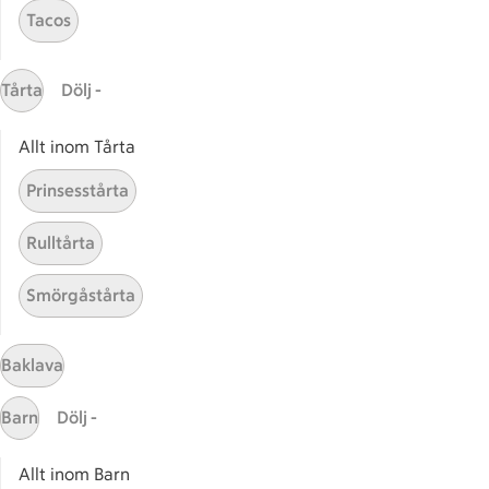
Receptet tar Över 60 min att tillaga
Över 60 min
Tacos
Relaterade kategorier
Tårta
Dölj -
Allt inom Tårta
Adventstapas
Brunc
Prinsesstårta
Tomat tapas
Glute
Rulltårta
Smörgåstårta
Start
Baklava
Sidfot
Barn
Dölj -
Få snabbt svar
FAQ
Allt inom Barn