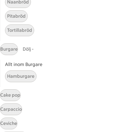
Naanbröd
ICA Nära
ICA Supermarket
Pitabröd
ICA Kvantum
ICA Maxi
Tortillabröd
Utvalda leverantörer
Annonsera
Burgare
Dölj -
Jobba på ICA
Allt inom Burgare
Hållbarhet
Hamburgare
ICA Stiftelsen
En god morgondag
Cake pop
Kundservice
Carpaccio
Reklamera
Återkallelser
Ceviche
Spärra eller beställ nytt ICA-kort