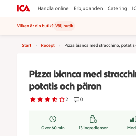
Handla online
Erbjudanden
Catering
I
Vilken är din butik?
Välj butik
Start
Recept
Pizza bianca med stracchino, potatis
Pizza bianca med stracchi
potatis och päron
Betyg 3.5 av 5.
2 personer har röstat
2
Receptet har 0 kommentare
0
Över 60 min
13
ingredienser
Med