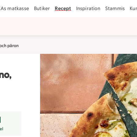
CAs matkasse
Butiker
Recept
Inspiration
Stammis
Ku
 och päron
no,
r
el