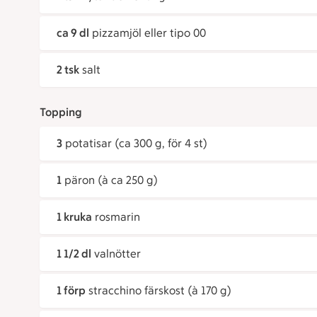
ca 9 dl
pizzamjöl eller tipo 00
2 tsk
salt
Topping
3
potatisar (ca 300 g, för 4 st)
1
päron (à ca 250 g)
1 kruka
rosmarin
1 1/2 dl
valnötter
1 förp
stracchino färskost (à 170 g)