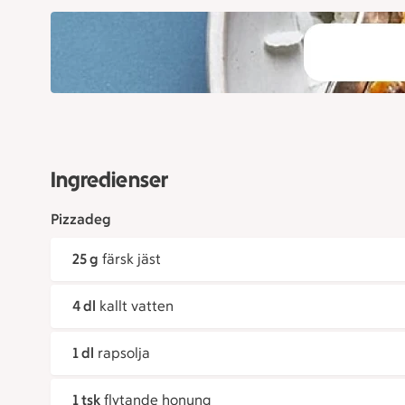
Ingredienser
Pizzadeg
25 g
färsk jäst
4 dl
kallt vatten
1 dl
rapsolja
1 tsk
flytande honung