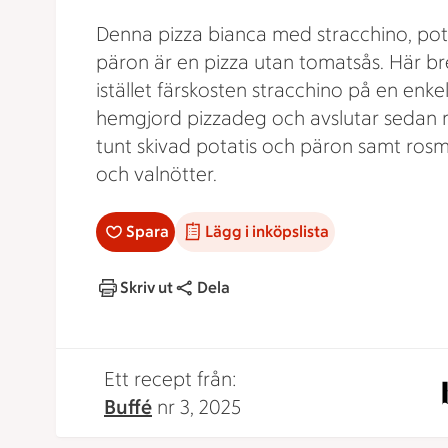
Denna pizza bianca med stracchino, pot
päron är en pizza utan tomatsås. Här b
istället färskosten stracchino på en enke
hemgjord pizzadeg och avslutar sedan
tunt skivad potatis och päron samt rosm
och valnötter.
Spara
Lägg i inköpslista
Skriv ut
Dela
Ett recept från:
Buffé
nr 3, 2025