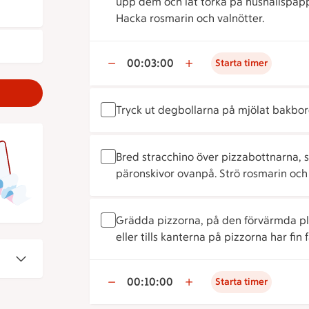
upp dem och låt torka på hushållspappe
Hacka rosmarin och valnötter.
00:03:00
Starta timer
Tryck ut degbollarna på mjölat bakbord 
Bred stracchino över pizzabottnarna, s
päronskivor ovanpå. Strö rosmarin och v
Grädda pizzorna, på den förvärmda plå
eller tills kanterna på pizzorna har fin f
00:10:00
Starta timer