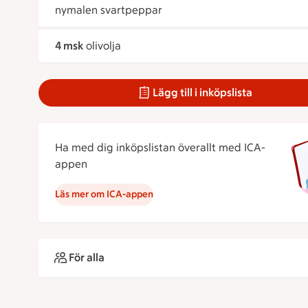
nymalen svartpeppar
4 msk
olivolja
Lägg till i inköpslista
Ha med dig inköpslistan överallt med ICA-
appen
Läs mer om ICA-appen
För alla