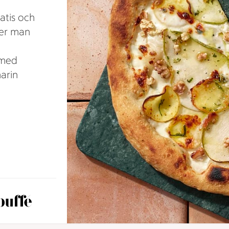
atis och
rer man
l
 med
arin