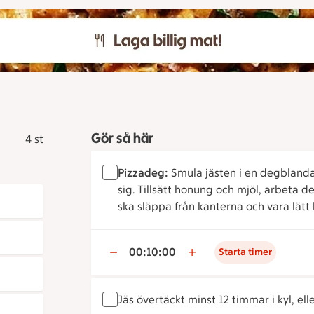
Gör så här
4 st
Pizzadeg:
Smula jästen i en degblandare,
sig. Tillsätt honung och mjöl, arbeta de
ska släppa från kanterna och vara lätt 
00:10:00
Starta timer
Jäs övertäckt minst 12 timmar i kyl, el