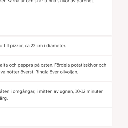
r. Kärna ur och skär tunna skivor av päronet.
till pizzor, ca 22 cm i diameter.
alta och peppra på osten. Fördela potatisskivor och
alnötter överst. Ringla över olivoljan.
ten i omgångar, i mitten av ugnen, 10-12 minuter
ärg.