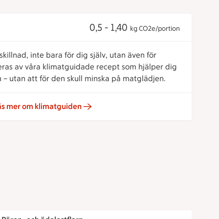
0,5 - 1,40
kg CO2e/portion
killnad, inte bara för dig själv, utan även för
reras av våra klimatguidade recept som hjälper dig
 – utan att för den skull minska på matglädjen.
äs mer om klimatguiden
Päron- och ädelostflarn