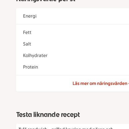
Energi
Fett
Salt
Kolhydrater
Protein
Läs mer om näringsvärden
Testa liknande recept
Tylö sandwich – grillad kavring med päron och ädelos