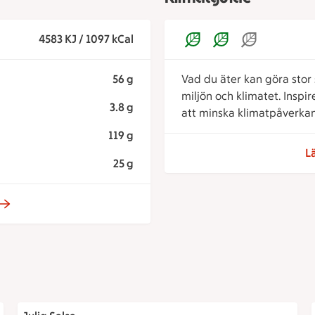
4583 KJ / 1097 kCal
56 g
Vad du äter kan göra stor s
miljön och klimatet. Inspi
3.8 g
att minska klimatpåverkan
119 g
L
25 g
t
Julig Salsa