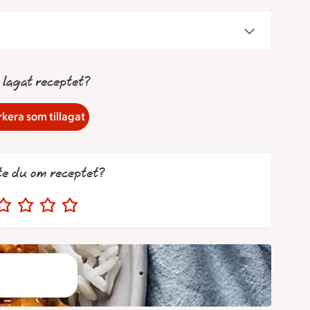
 lagat receptet?
kera som tillagat
te du om receptet?