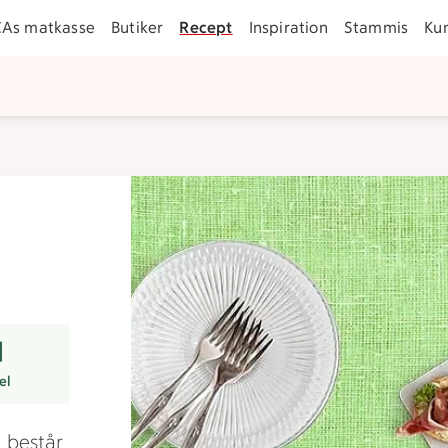
CAs matkasse
Butiker
Recept
Inspiration
Stammis
Ku
er
el
, består