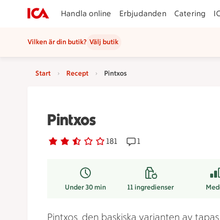
Handla online
Erbjudanden
Catering
I
Vilken är din butik?
Välj butik
Start
Recept
Pintxos
Pintxos
Betyg 2.5 av 5.
181 personer har röstat
181
Receptet har 1 kommentar
1
Under 30 min
11
ingredienser
Med
Pintxos, den baskiska varianten av tapas