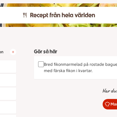
Gör så här
on
Bred fikonmarmelad på rostade baguet
med färska fikon i kvartar.
Har du
Mar