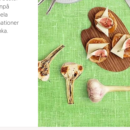
anpå
ela
nationer
ka.