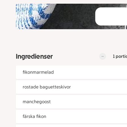
Ingredienser
1 porti
fikonmarmelad
rostade baguetteskivor
manchegoost
färska fikon