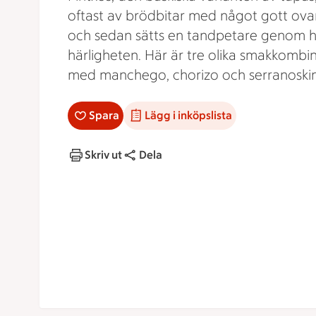
oftast av brödbitar med något gott ov
och sedan sätts en tandpetare genom h
härligheten. Här är tre olika smakkombi
med manchego, chorizo och serranoskin
Spara
Lägg i inköpslista
Skriv ut
Dela