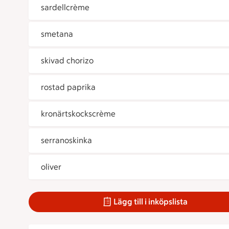
sardellcrème
smetana
skivad chorizo
rostad paprika
kronärtskockscrème
serranoskinka
oliver
Lägg till i inköpslista