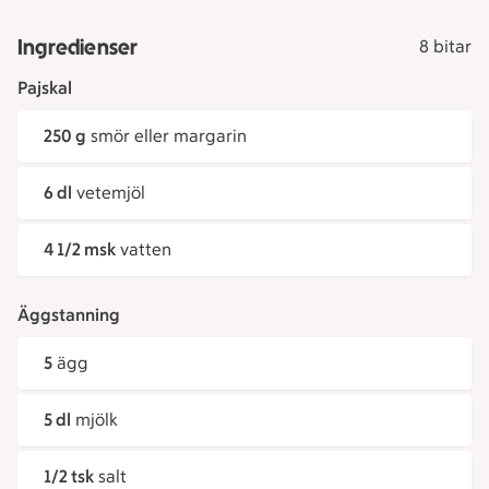
Ingredienser
8 bitar
Pajskal
250 g
smör eller margarin
6 dl
vetemjöl
4 1/2 msk
vatten
Äggstanning
5
ägg
5 dl
mjölk
1/2 tsk
salt