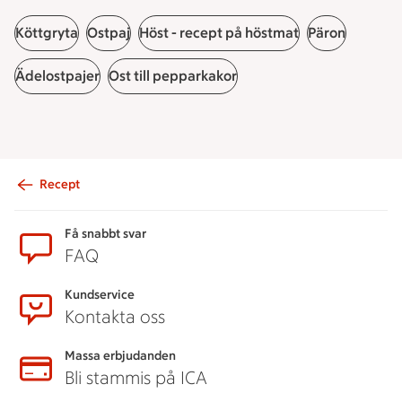
Köttgryta
Ostpaj
Höst - recept på höstmat
Päron
Ädelostpajer
Ost till pepparkakor
Recept
Sidfot
Få snabbt svar
FAQ
Kundservice
Kontakta oss
Massa erbjudanden
Bli stammis på ICA