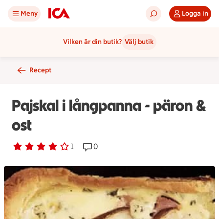
Meny
Logga in
Vilken är din butik?
Välj butik
Recept
Pajskal i långpanna - päron &
ost
Betyg 4 av 5.
1 personer har röstat
1
Receptet har 0 kommentarer
0