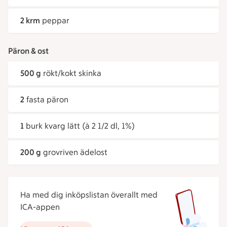
2 krm
peppar
Päron & ost
500 g
rökt/kokt skinka
2
fasta päron
1
burk kvarg lätt (à 2 1/2 dl, 1%)
200 g
grovriven ädelost
Ha med dig inköpslistan överallt med
ICA-appen