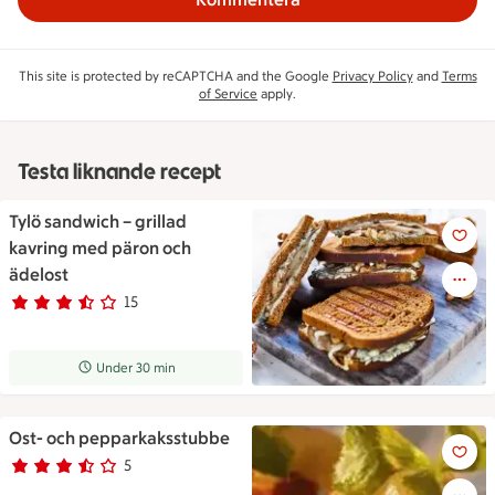
This site is protected by reCAPTCHA and the Google
Privacy Policy
and
Terms
of Service
apply.
Testa liknande recept
Tylö sandwich – grillad
Tylö sandwich – grillad kavri
kavring med päron och
ädelost
15
Betyg 3.4 av 5.
15 personer har röstat
Receptet tar Under 30 min att tillaga
Under 30 min
Ost- och pepparkaksstubbe
Ost- och pepparkaksstubbe
5
Betyg 3.2 av 5.
5 personer har röstat