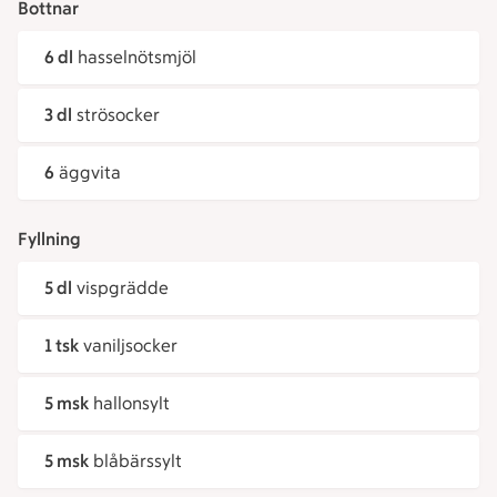
Bottnar
6 dl
hasselnötsmjöl
3 dl
strösocker
6
äggvita
Fyllning
5 dl
vispgrädde
1 tsk
vaniljsocker
5 msk
hallonsylt
5 msk
blåbärssylt