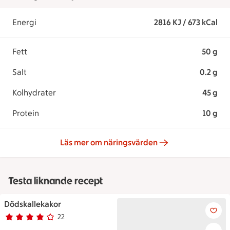
Energi
2816 KJ / 673 kCal
Fett
50 g
Salt
0.2 g
Kolhydrater
45 g
Protein
10 g
Läs mer om näringsvärden
Testa liknande recept
Dödskallekakor
Ett fat med dödskallekakor me
22
Betyg 4 av 5.
22 personer har röstat