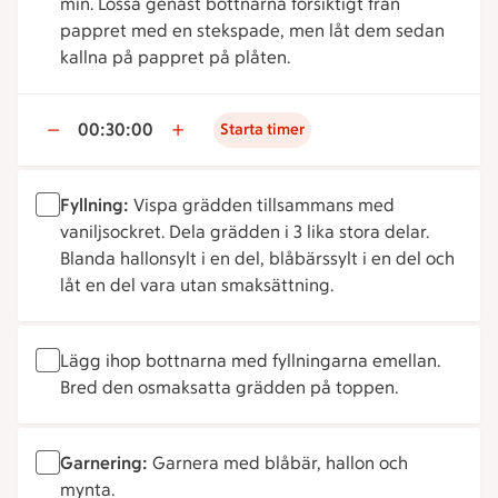
min. Lossa genast bottnarna försiktigt från
pappret med en stekspade, men låt dem sedan
kallna på pappret på plåten.
00:30:00
Starta timer
Fyllning:
Vispa grädden tillsammans med
vaniljsockret. Dela grädden i 3 lika stora delar.
Blanda hallonsylt i en del, blåbärssylt i en del och
låt en del vara utan smaksättning.
Lägg ihop bottnarna med fyllningarna emellan.
Bred den osmaksatta grädden på toppen.
Garnering:
Garnera med blåbär, hallon och
mynta.