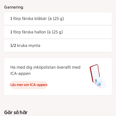
Garnering
1
förp färska blåbär (à 125 g)
1
förp färska hallon (à 125 g)
1/2
kruka mynta
Ha med dig inköpslistan överallt med
ICA-appen
Läs mer om ICA-appen
Gör så här