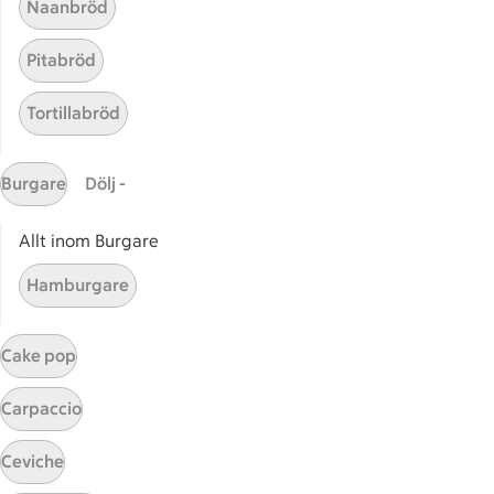
Naanbröd
ICAs inspirationsmejl
Prenumerera
Pitabröd
Handla
Tortillabröd
Handla online
ICAs matkasse
Burgare
Dölj -
Catering
Allt inom Burgare
Apotek Hjärtat
Handla som företag
Hamburgare
Gaston
Cake pop
ICAs tjänster
ICA-appen
Carpaccio
ICA Scanna
ICA ToGo
Ceviche
Fler appar och tjänster