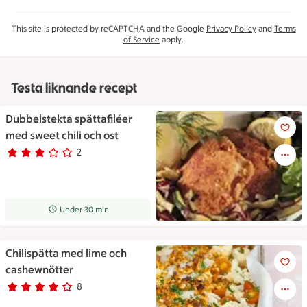
This site is protected by reCAPTCHA and the Google
Privacy Policy
and
Terms
of Service
apply.
Testa liknande recept
Dubbelstekta spättafiléer
Dubbelstekta spättafiléer med 
med sweet chili och ost
2
Betyg 3 av 5.
2 personer har röstat
Receptet tar Under 30 min att tillaga
Under 30 min
Chilispätta med lime och
Chilispätta med lime och cas
cashewnötter
8
Betyg 3.8 av 5.
8 personer har röstat