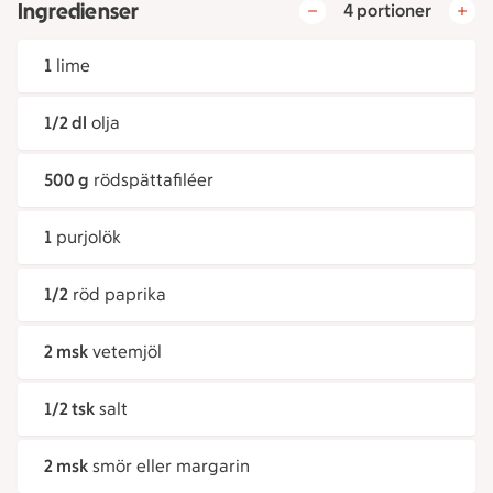
Ingredienser
4 portioner
1
lime
1/2 dl
olja
500 g
rödspättafiléer
1
purjolök
1/2
röd paprika
2 msk
vetemjöl
1/2 tsk
salt
2 msk
smör eller margarin