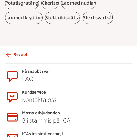
Potatisgratäng
Chorizo
Lax med nudlar
Lax med kryddor
Stekt rödspätta
Stekt svartkål
Recept
Sidfot
Få snabbt svar
FAQ
Kundservice
Kontakta oss
Massa erbjudanden
Bli stammis på ICA
ICAs inspirationsmejl