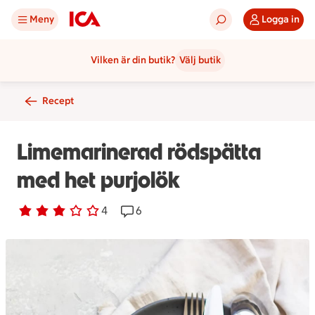
Meny
Logga in
Vilken är din butik?
Välj butik
Recept
Limemarinerad rödspätta
med het purjolök
Betyg 3 av 5.
4 personer har röstat
4
Receptet har 6 kommentarer
6