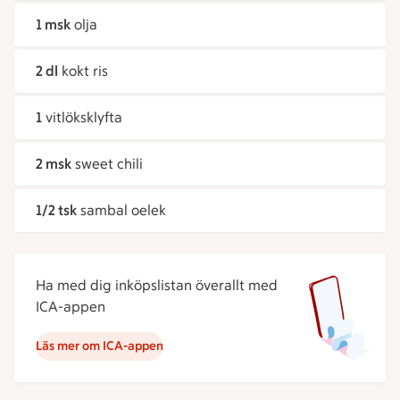
1 msk
olja
2 dl
kokt ris
1
vitlöksklyfta
2 msk
sweet chili
1/2 tsk
sambal oelek
Ha med dig inköpslistan överallt med
ICA-appen
Läs mer om ICA-appen