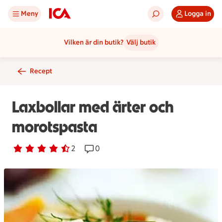
Meny
Logga in
Vilken är din butik?
Välj butik
Recept
Laxbollar med ärter och
morotspasta
Betyg 4.5 av 5.
2 personer har röstat
2
Receptet har 0 kommentarer
0