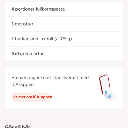
4
portioner fullkornspasta
3
morötter
2
burkar små laxboll (à 375 g)
4 dl
gröna ärtor
Ha med dig inköpslistan överallt med
ICA-appen
Läs mer om ICA-appen
Gör så här