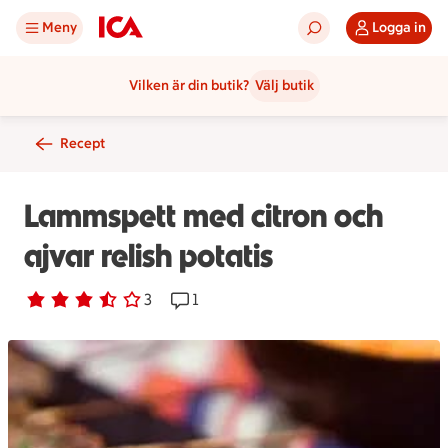
Meny
Logga in
Vilken är din butik?
Välj butik
Recept
Lammspett med citron och
ajvar relish potatis
Betyg 3.7 av 5.
3 personer har röstat
3
Receptet har 1 kommentarer
1