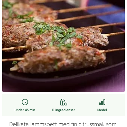
Under 45 min
11
ingredienser
Medel
Delikata lammspett med fin citrussmak som