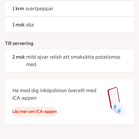
1 krm
svartpeppar
1 msk
olja
Till servering
2 msk
mild ajvar relish att smaksätta potatismos
med
Ha med dig inköpslistan överallt med
ICA-appen
Läs mer om ICA-appen