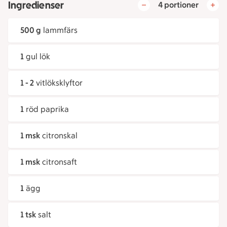
Ingredienser
4 portioner
500 g
lammfärs
1
gul lök
1 - 2
vitlöksklyftor
1
röd paprika
1 msk
citronskal
1 msk
citronsaft
1
ägg
1 tsk
salt