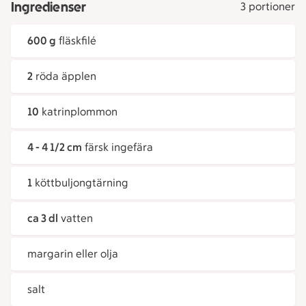
Ingredienser
3 portioner
600 g
fläskfilé
2
röda äpplen
10
katrinplommon
4 - 4 1/2 cm
färsk ingefära
1
köttbuljongtärning
ca 3 dl
vatten
margarin eller olja
salt