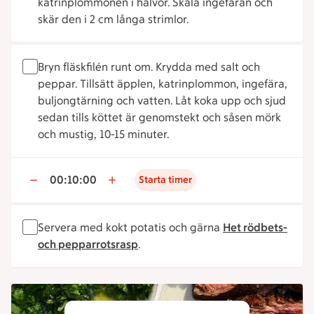
katrinplommonen i halvor. Skala ingefäran och
skär den i 2 cm långa strimlor.
Bryn fläskfilén runt om. Krydda med salt och
peppar. Tillsätt äpplen, katrinplommon, ingefära,
buljongtärning och vatten. Låt koka upp och sjud
sedan tills köttet är genomstekt och såsen mörk
och mustig, 10-15 minuter.
00:10:00
Starta timer
Servera med kokt potatis och gärna
Het rödbets-
och pepparrotsrasp
.