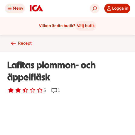
Meny
Logga in
Vilken är din butik?
Välj butik
Recept
Lafitas plommon- och
äppelfläsk
Betyg 2.4 av 5.
5 personer har röstat
5
Receptet har 1 kommentarer
1