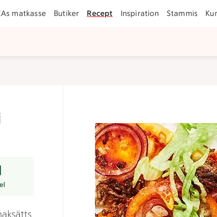
CAs matkasse
Butiker
Recept
Inspiration
Stammis
Ku
i
r
el
maksätts