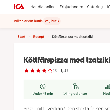
Handla online
Erbjudanden
Catering
I
Vilken är din butik?
Välj butik
Start
Recept
Köttfärspizza med tzatziki
Köttfärspizza med tzatzik
Betyg 3.9 av 5.
13 personer har röstat
13
Receptet har 7 kommentare
7
Under 45 min
14
ingredienser
Med
Pizza mitt i veckan? Den stekta färsen s