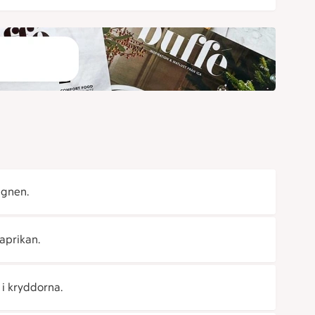
ugnen.
aprikan.
r i kryddorna.