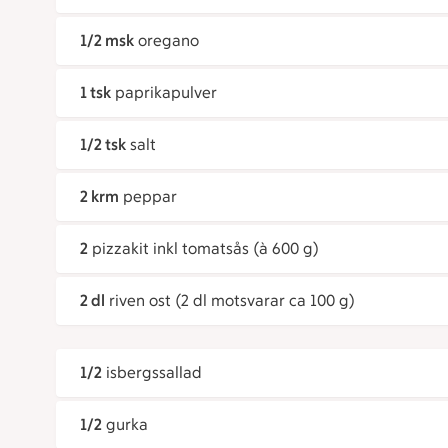
1/2 msk
oregano
1 tsk
paprikapulver
1/2 tsk
salt
2 krm
peppar
2
pizzakit inkl tomatsås (à 600 g)
2 dl
riven ost (2 dl motsvarar ca 100 g)
1/2
isbergssallad
1/2
gurka