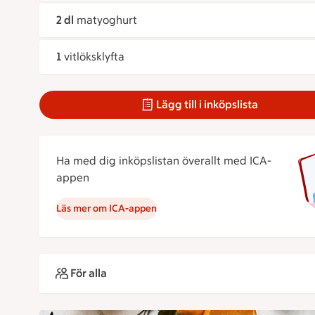
2 dl
matyoghurt
1
vitlöksklyfta
Lägg till i inköpslista
Ha med dig inköpslistan överallt med ICA-
appen
Läs mer om ICA-appen
För alla