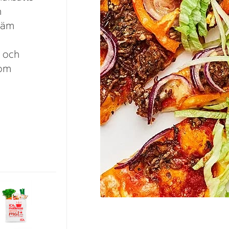
n
täm
a och
som