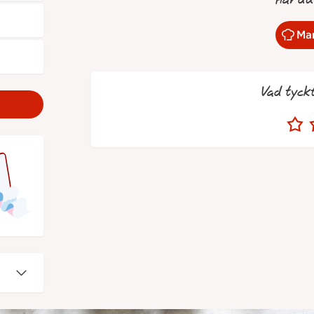
Har du
Mar
Vad tyck