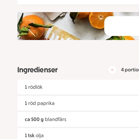
Ingredienser
4 portio
1
rödlök
1
röd paprika
ca 500 g
blandfärs
1 tsk
olja