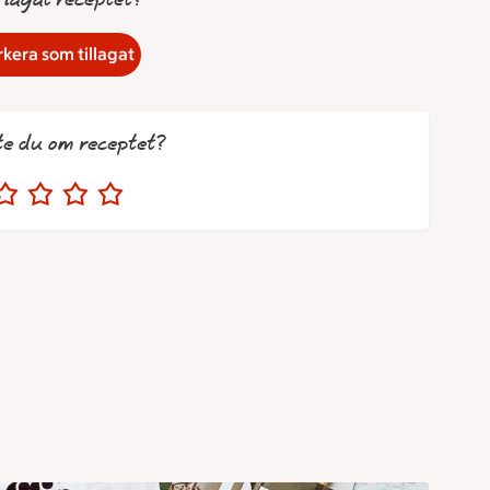
 lagat receptet?
kera som tillagat
te du om receptet?