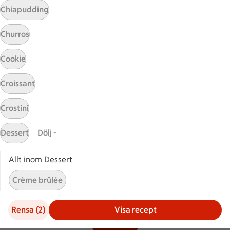
Chiapudding
Hållbarhet
Churros
ICA Stiftelsen
En god morgondag
Cookie
Kundservice
Croissant
Reklamera
Crostini
Återkallelser
Spärra eller beställ nytt ICA-kort
Dessert
Dölj -
Behandling av personuppgifter
Hantera cookies
Allt inom Dessert
Crème brûlée
Kolonnvägen 20, 169 70 Solna
Crème caramel
Rensa (2)
Visa recept
Filter (2)
Fondant