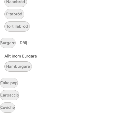
Naanbröd
Bli stammis
Stammis Student
Pitabröd
Stammis Husdjur
Tortillabröd
Partnererbjudanden
Våra ICA-kort
Burgare
Dölj -
ICA
ICAs egna varor
Allt inom Burgare
ICA Gruppen
Hamburgare
ICA Nära
ICA Supermarket
Cake pop
ICA Kvantum
ICA Maxi
Carpaccio
Utvalda leverantörer
Annonsera
Ceviche
Jobba på ICA