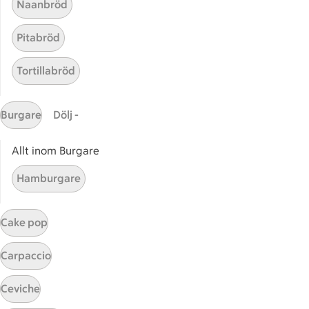
Naanbröd
Utvalda leverantörer
Annonsera
Pitabröd
Jobba på ICA
Tortillabröd
Hållbarhet
ICA Stiftelsen
Burgare
Dölj -
En god morgondag
Allt inom Burgare
Kundservice
Hamburgare
Reklamera
Återkallelser
Cake pop
Spärra eller beställ nytt ICA-kort
Behandling av personuppgifter
Carpaccio
Hantera cookies
Ceviche