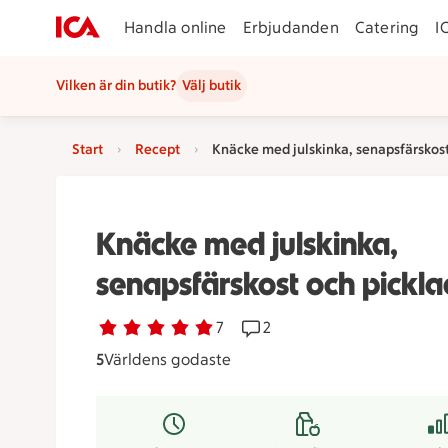
Handla online
Erbjudanden
Catering
I
Vilken är din butik?
Välj butik
Start
Recept
Knäcke med julskinka, senapsfärskost
Knäcke med julskinka,
senapsfärskost och pickla
Betyg 5 av 5.
7 personer har röstat
7
Receptet har 2 kommentare
2
5
Världens godaste