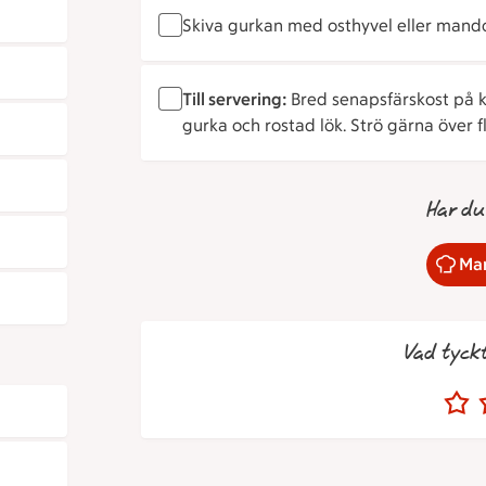
Skiva gurkan med osthyvel eller mando
Till servering:
Bred senapsfärskost på k
gurka och rostad lök. Strö gärna över fl
Har du
Mar
Vad tyck