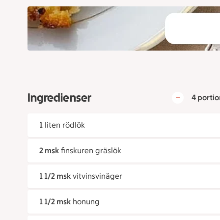
Ingredienser
4 portio
1
liten rödlök
2 msk
finskuren gräslök
1 1/2 msk
vitvinsvinäger
1 1/2 msk
honung