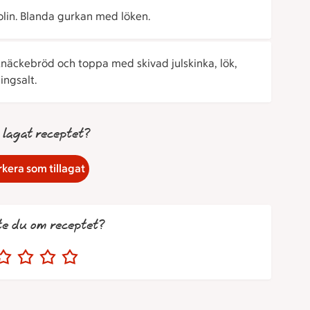
lin. Blanda gurkan med löken.
näckebröd och toppa med skivad julskinka, lök,
ingsalt.
 lagat receptet?
kera som tillagat
te du om receptet?