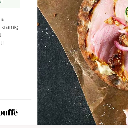
el
na
 krämig
t
st!