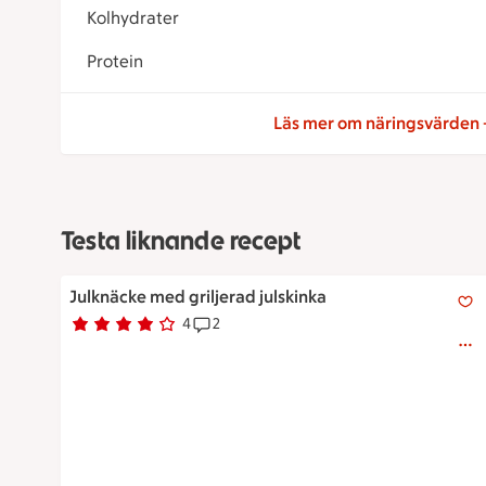
Kolhydrater
Protein
Läs mer om näringsvärden
Testa liknande recept
Julknäcke med griljerad julskinka
Julknäcke med griljerad julskinka
4
2
Betyg 4 av 5.
4 personer har röstat
Receptet har 2 kommentarer