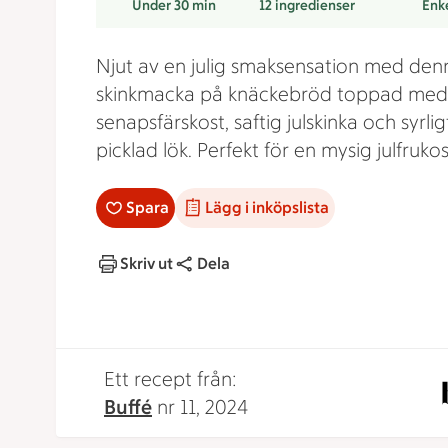
Under 30 min
12
ingredienser
Enk
Njut av en julig smaksensation med den
skinkmacka på knäckebröd toppad med
senapsfärskost, saftig julskinka och syrlig
picklad lök. Perfekt för en mysig julfruko
Spara
Lägg i inköpslista
Skriv ut
Dela
Ett recept från:
Buffé
nr 11, 2024