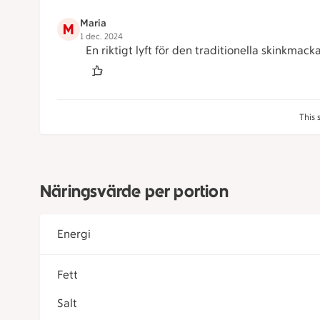
Maria
M
1 dec. 2024
En riktigt lyft för den traditionella skinkmack
This 
Näringsvärde per portion
Energi
Fett
Salt