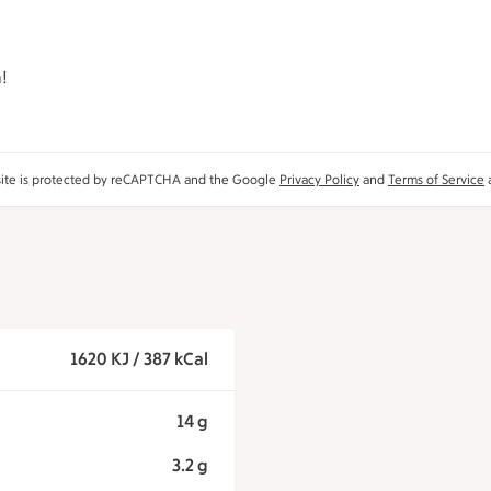
a!
site is protected by reCAPTCHA and the Google
Privacy Policy
and
Terms of Service
a
1620 KJ / 387 kCal
14 g
3.2 g