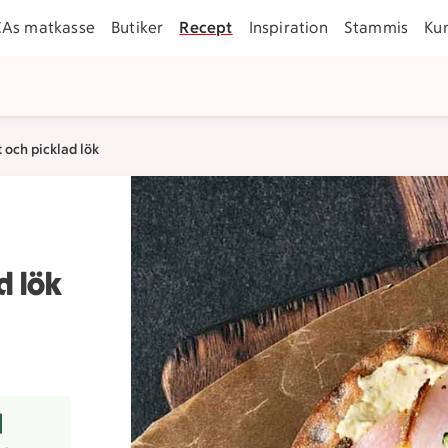
CAs matkasse
Butiker
Recept
Inspiration
Stammis
Ku
 och picklad lök
d lök
r