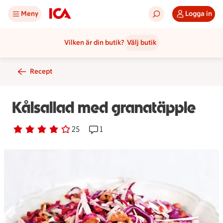
Meny
Logga in
Vilken är din butik?
Välj butik
Recept
Kålsallad med granatäpple
Betyg 4 av 5.
25 personer har röstat
25
Receptet har 1 kommentarer
1