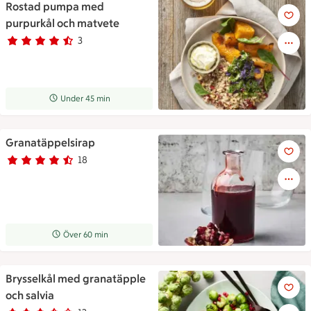
Rostad pumpa med
Rostad pumpa med purpurkål
purpurkål och matvete
3
Betyg 4.3 av 5.
3 personer har röstat
Receptet tar Under 45 min att tillaga
Under 45 min
Granatäppelsirap
Granatäppelsirap
18
Betyg 4.7 av 5.
18 personer har röstat
Receptet tar Över 60 min att tillaga
Över 60 min
Brysselkål med granatäpple
Ett fat fyllt med brysselkål 
och salvia