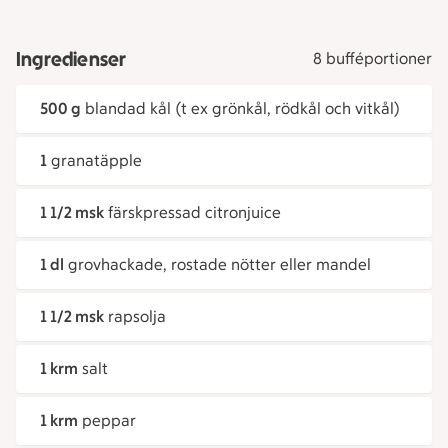
Ingredienser
8 bufféportioner
500 g
blandad kål (t ex grönkål, rödkål och vitkål)
1
granatäpple
1 1/2 msk
färskpressad citronjuice
1 dl
grovhackade, rostade nötter eller mandel
1 1/2 msk
rapsolja
1 krm
salt
1 krm
peppar