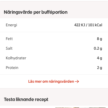
Näringsvärde per bufféportion
Energi
422 KJ / 101 kCal
Fett
8 g
Salt
0.2 g
Kolhydrater
4 g
Protein
2 g
Läs mer om näringsvärden
Testa liknande recept