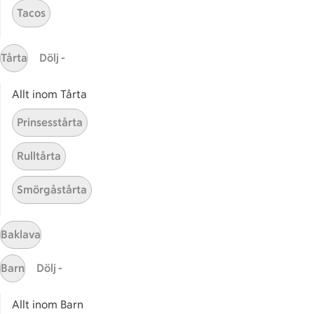
Recept med isterband
Ragg
Tacos
Tårta
Dölj -
Allt inom Tårta
Start
Sidfot
Prinsesstårta
Få snabbt svar
FAQ
Rulltårta
Kundservice
Smörgåstårta
Kontakta oss
Baklava
Massa erbjudanden
Bli stammis på ICA
Barn
Dölj -
ICAs inspirationsmejl
Prenumerera
Allt inom Barn