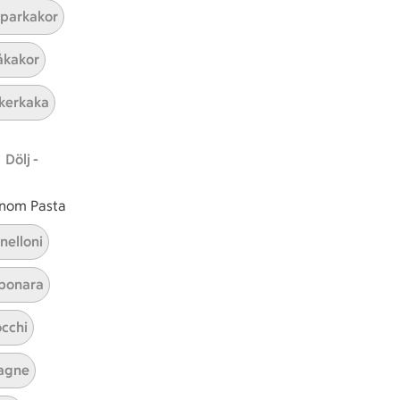
parkakor
kakor
kerkaka
Dölj -
Jordgubbssoppa
 inom Pasta
Visa alla kategorier
nelloni
bonara
cchi
agne
ICAs inspirationsmejl