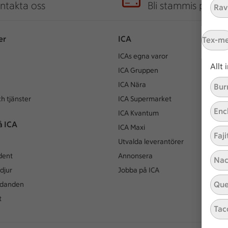
ntakta oss
Bli stammis på IC
Ravi
er
ICA
Tex-m
ICAs egna varor
Allt
ICA Gruppen
ICA Nära
Bur
h tjänster
ICA Supermarket
Enc
ICA Kvantum
å ICA
ICA Maxi
Faji
Utvalda leverantörer
dent
Annonsera
Nac
djur
Jobba på ICA
Que
udanden
t
Tac