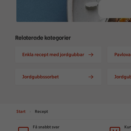
Relaterade kategorier
Enkla recept med jordgubbar
Pavlova
Jordgubbssorbet
Jordgu
Start
Recept
Sidfot
Få snabbt svar
Kun