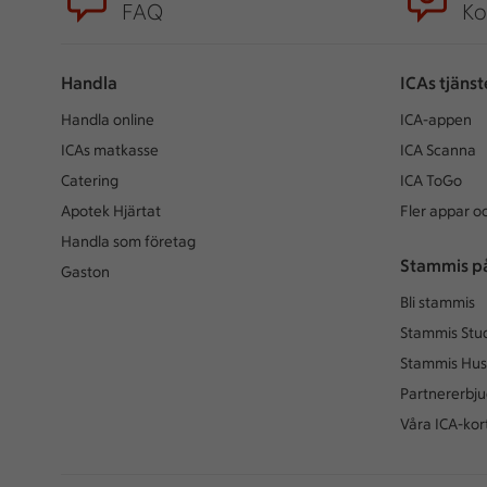
FAQ
Ko
Handla
ICAs tjänst
Handla online
ICA-appen
ICAs matkasse
ICA Scanna
Catering
ICA ToGo
Apotek Hjärtat
Fler appar oc
Handla som företag
Stammis p
Gaston
Bli stammis
Stammis Stu
Stammis Hus
Partnererbj
Våra ICA-kor