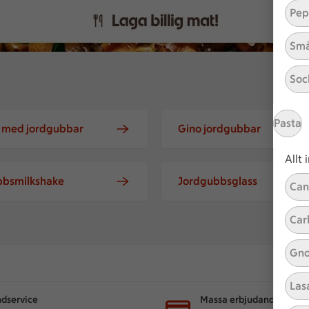
Pep
Små
Soc
Pasta
 med jordgubbar
Gino jordgubbar
Allt
bbsmilkshake
Jordgubbsglass
Can
Car
Gno
Las
dservice
Massa erbjudanden