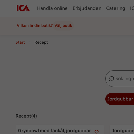
Handla online
Erbjudanden
Catering
I
Vilken är din butik?
Välj butik
Start
Recept
Sök ingredien
Inga förslag
Jordgubbar
Recept
Visar 4 stycken
(4)
Grynbowl med fänkål, jordgubbar och mynta
Jordgubbss
Grynbowl med fänkål, jordgubbar och
Jordgubbs