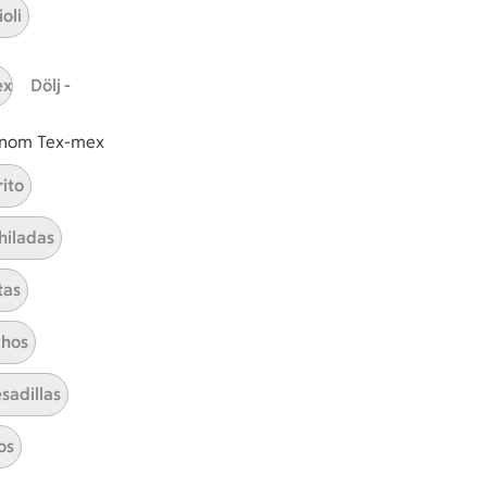
A
Prenumerera
oli
Hållbarhet
ex
Dölj -
ICA Stiftelsen
 inom Tex-mex
En god morgondag
rito
Kundservice
hiladas
Reklamera
Återkallelser
tas
Spärra eller beställ nytt ICA-kort
Behandling av personuppgifter
hos
Hantera cookies
sadillas
os