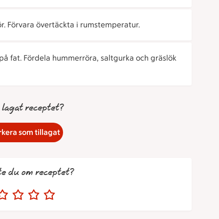
r. Förvara övertäckta i rumstemperatur.
på fat. Fördela hummerröra, saltgurka och gräslök
 lagat receptet?
kera som tillagat
te du om receptet?