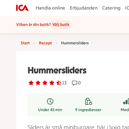
Handla online
Erbjudanden
Catering
I
Vilken är din butik?
Välj butik
Start
Recept
Hummersliders
Hummersliders
Betyg 4.2 av 5.
13 personer har röstat
13
Receptet har 0 kommentar
0
Under 45 min
9
ingredienser
Med
Sliders är små miniburgare, här i lyxig t