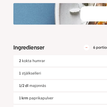
Ingredienser
6 portio
2
kokta humrar
1
stjälkselleri
1/2 dl
majonnäs
1 krm
paprikapulver