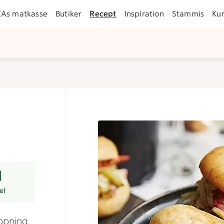
CAs matkasse
Butiker
Recept
Inspiration
Stammis
Ku
er
el
appning