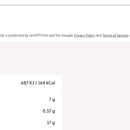
site is protected by reCAPTCHA and the Google
Privacy Policy
and
Terms of Service
a
687 KJ / 164 kCal
7 g
0.57 g
17 g