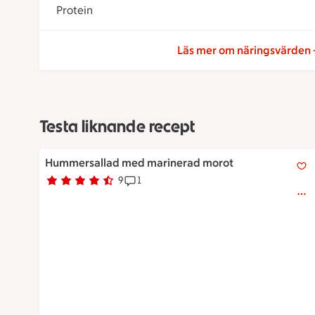
Protein
Läs mer om näringsvärden
Testa liknande recept
Hummersallad med marinerad morot
Hummersallad med marinerad morot
9
1
Betyg 4.6 av 5.
9 personer har röstat
Receptet har 1 kommentarer