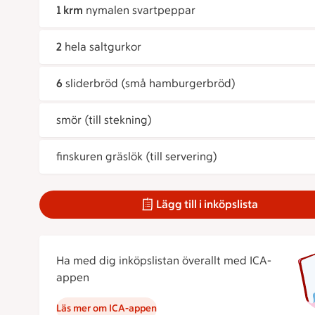
1 krm
nymalen svartpeppar
2
hela saltgurkor
6
sliderbröd (små hamburgerbröd)
smör (till stekning)
finskuren gräslök (till servering)
Lägg till i inköpslista
Ha med dig inköpslistan överallt med ICA-
appen
Läs mer om ICA-appen