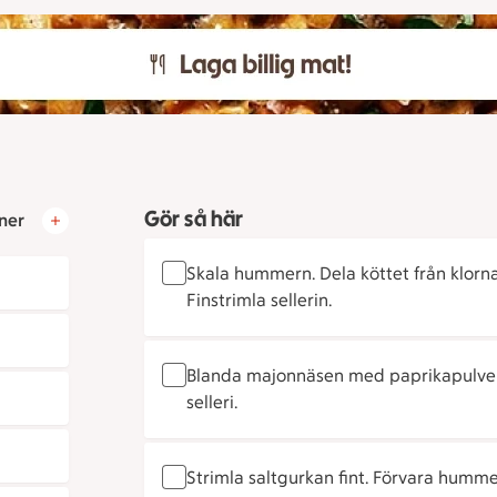
Gör så här
ner
Skala hummern. Dela köttet från klorna i
Finstrimla sellerin.
Blanda majonnäsen med paprikapulver
selleri.
Strimla saltgurkan fint. Förvara hummer