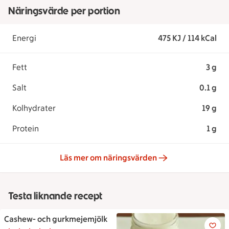
Näringsvärde per portion
Energi
475 KJ / 114 kCal
Fett
3 g
Salt
0.1 g
Kolhydrater
19 g
Protein
1 g
Läs mer om näringsvärden
Testa liknande recept
Cashew- och gurkmejemjölk
Cashew- och gurkmejemjölk