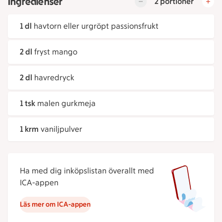
Ingredienser
2 portioner
1 dl
havtorn eller urgröpt passionsfrukt
2 dl
fryst mango
2 dl
havredryck
1 tsk
malen gurkmeja
1 krm
vaniljpulver
Ha med dig inköpslistan överallt med
ICA-appen
Läs mer om ICA-appen