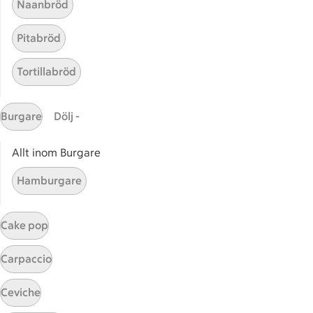
Naanbröd
ICAs egna varor
Pitabröd
ICA Gruppen
ICA Nära
Tortillabröd
ICA Supermarket
ICA Kvantum
Burgare
Dölj -
ICA Maxi
Utvalda leverantörer
Allt inom Burgare
Annonsera
Jobba på ICA
Hamburgare
Hållbarhet
Cake pop
ICA Stiftelsen
En god morgondag
Carpaccio
Kundservice
Ceviche