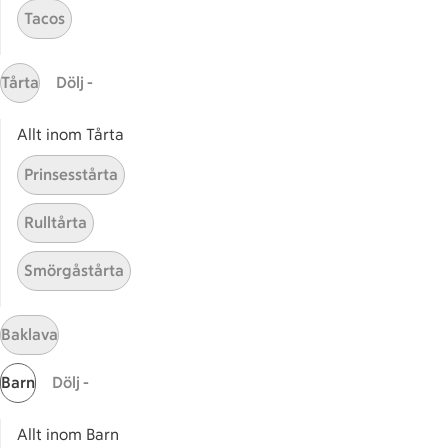
Tacos
Receptet tar Under 45 min att tillaga
Under 45 min
Tårta
Dölj -
Allt inom Tårta
Relaterade kategorier
Prinsesstårta
Saftig köttfärslimpa
Köttf
Rulltårta
Smörgåstårta
Köttfärslimpa med lök
Enkel
Baklava
Barn
Dölj -
Start
Sidfot
Allt inom Barn