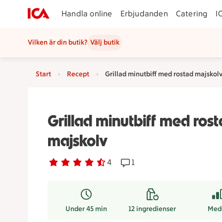
Handla online
Erbjudanden
Catering
I
Vilken är din butik?
Välj butik
Start
Recept
Grillad minutbiff med rostad majskol
Grillad minutbiff med ros
majskolv
Betyg 4.3 av 5.
4 personer har röstat
4
Receptet har 1 kommentare
1
Under 45 min
12
ingredienser
Med