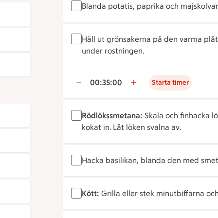
Blanda potatis, paprika och majskolvar
Häll ut grönsakerna på den varma plåt
under rostningen.
00:35:00
Starta timer
Rödlökssmetana:
Skala och finhacka lö
kokat in. Låt löken svalna av.
Hacka basilikan, blanda den med smet
Kött:
Grilla eller stek minutbiffarna o