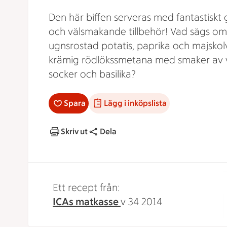
Den här biffen serveras med fantastiskt
och välsmakande tillbehör! Vad sägs om
ugnsrostad potatis, paprika och majskol
krämig rödlökssmetana med smaker av v
socker och basilika?
Spara
Lägg i inköpslista
Skriv ut
Dela
Ett recept från:
ICAs matkasse
v 34 2014