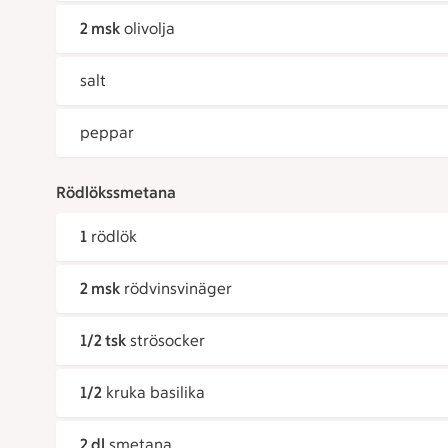
2 msk
olivolja
salt
peppar
Rödlökssmetana
1
rödlök
2 msk
rödvinsvinäger
1/2 tsk
strösocker
1/2
kruka basilika
2 dl
smetana