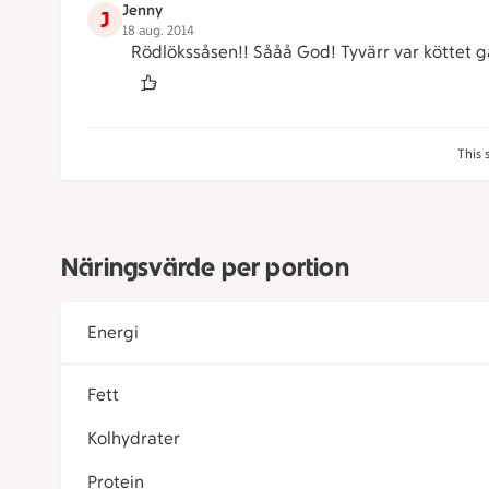
Jenny
J
18 aug. 2014
Rödlökssåsen!! Sååå God! Tyvärr var köttet g
This 
Näringsvärde per portion
Energi
Fett
Kolhydrater
Protein