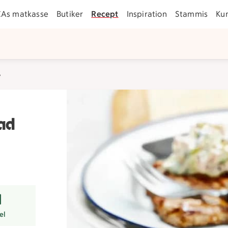
CAs matkasse
Butiker
Recept
Inspiration
Stammis
Ku
v
tad
r
el