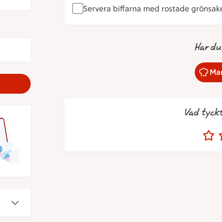
Servera biffarna med rostade grönsak
Har du
Mar
Vad tyck