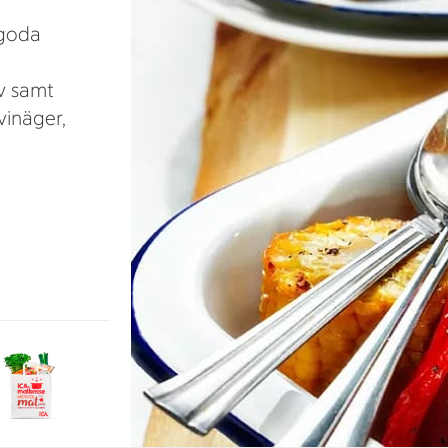
 goda
v samt
inäger,