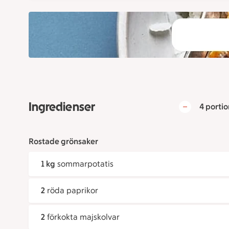
Ingredienser
4 portio
Rostade grönsaker
1 kg
sommarpotatis
2
röda paprikor
2
förkokta majskolvar