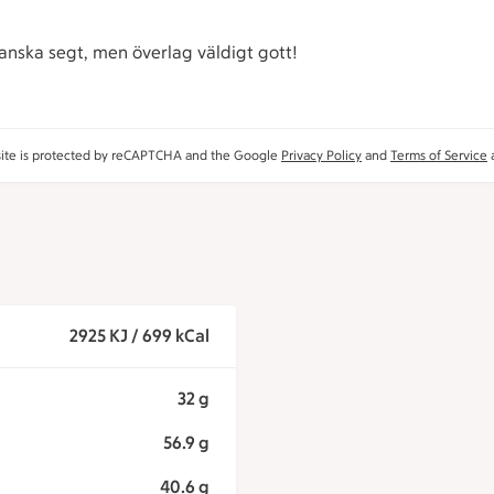
anska segt, men överlag väldigt gott!
site is protected by reCAPTCHA and the Google
Privacy Policy
and
Terms of Service
a
2925 KJ / 699 kCal
32 g
56.9 g
40.6 g