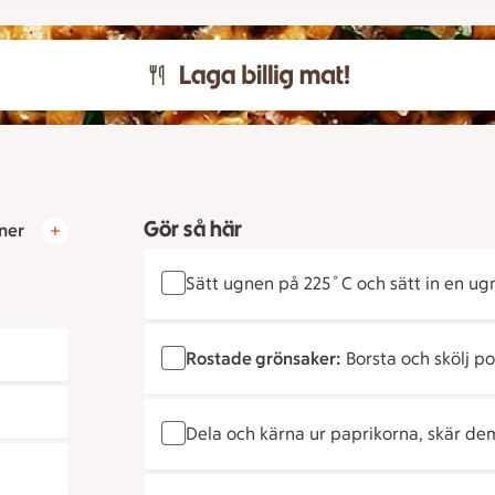
Gör så här
ner
Sätt ugnen på 225˚C och sätt in en ugn
Rostade grönsaker:
Borsta och skölj po
Dela och kärna ur paprikorna, skär dem