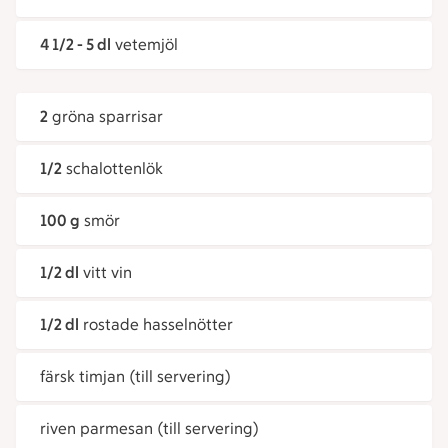
4 1/2 - 5 dl
vetemjöl
2
gröna sparrisar
1/2
schalottenlök
100 g
smör
1/2 dl
vitt vin
1/2 dl
rostade hasselnötter
färsk timjan (till servering)
riven parmesan (till servering)