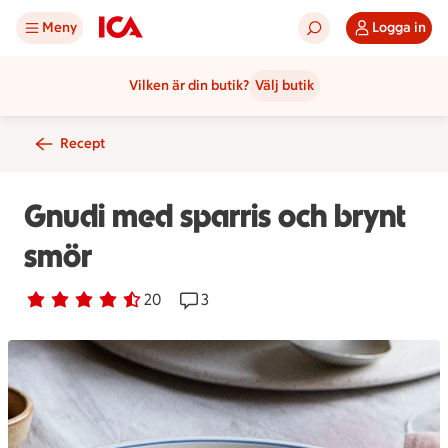
Meny
Logga in
Vilken är din butik?
Välj butik
Recept
Gnudi med sparris och brynt
smör
Betyg 4.2 av 5.
20 personer har röstat
20
Receptet har 3 kommentarer
3