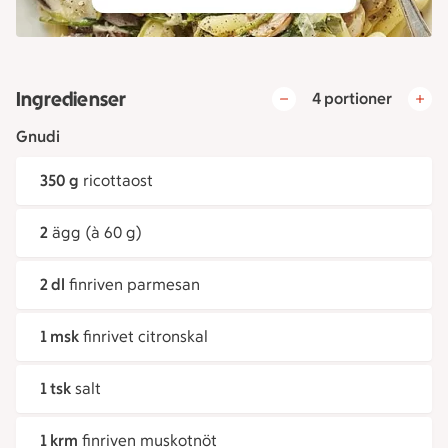
Ingredienser
4 portioner
Gnudi
350 g
ricottaost
2
ägg (à 60 g)
2 dl
finriven parmesan
1 msk
finrivet citronskal
1 tsk
salt
1 krm
finriven muskotnöt