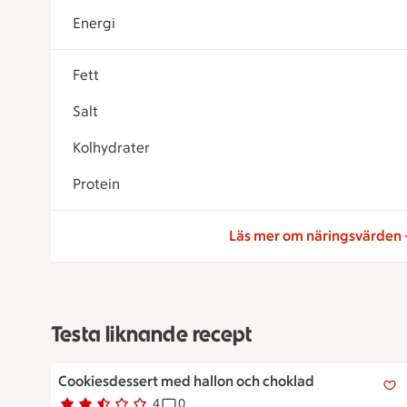
Energi
Fett
Salt
Kolhydrater
Protein
Läs mer om näringsvärden
Testa liknande recept
Cookiesdessert med hallon och choklad
Cookiesdessert med hallon och choklad
4
0
Betyg 2.3 av 5.
4 personer har röstat
Receptet har 0 kommentarer