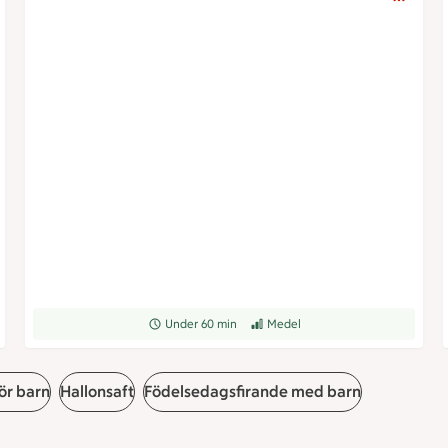
grad
Receptet tar Under 60 min att tillaga
Under 60 min
Receptet har Medel svårighetsgrad
Medel
ör barn
Hallonsaft
Födelsedagsfirande med barn