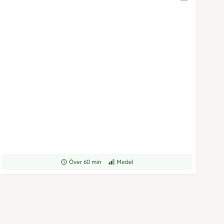
Receptet tar Över 60 min att tillaga
Över 60 min
Receptet har Medel svårighetsgrad
Medel