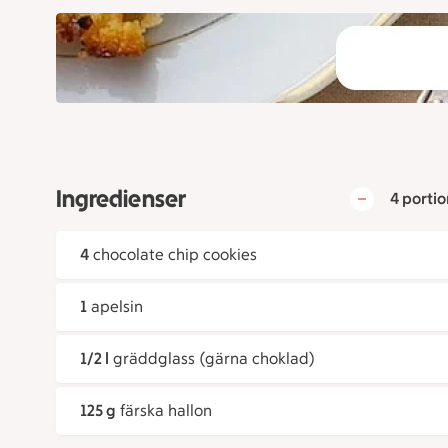
Ingredienser
4 portio
4
chocolate chip cookies
1
apelsin
1/2 l
gräddglass (gärna choklad)
125 g
färska hallon