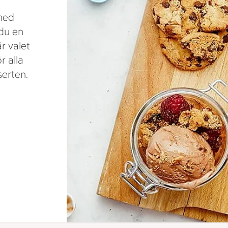
 med
 du en
r valet
r alla
serten.