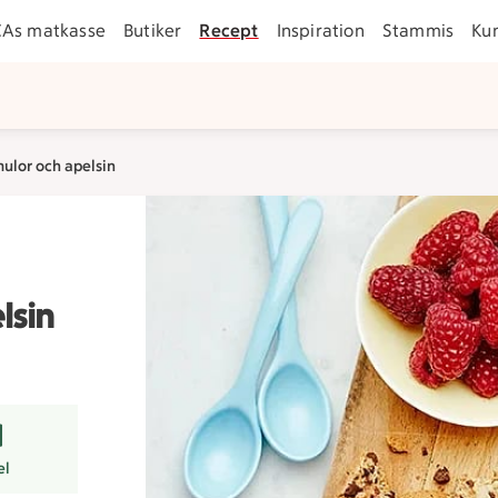
CAs matkasse
Butiker
Recept
Inspiration
Stammis
Ku
ulor och apelsin
lsin
r
el