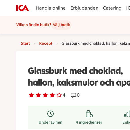
Handla online
Erbjudanden
Catering
I
Vilken är din butik?
Välj butik
Start
Recept
Glassburk med choklad, hallon, kaksm
Glassburk med choklad,
hallon, kaksmulor och ape
Betyg 4 av 5.
4 personer har röstat
4
Receptet har 0 kommentare
0
Under 15 min
4
ingredienser
Enk