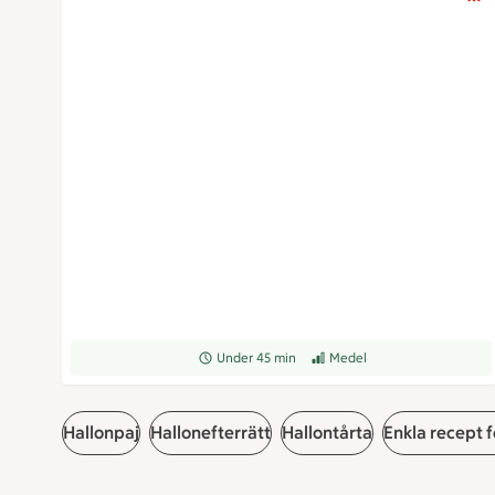
Receptet tar Under 45 min att tillaga
Under 45 min
Receptet har Medel svårighets
Medel
Hallonpaj
Hallonefterrätt
Hallontårta
Enkla recept f