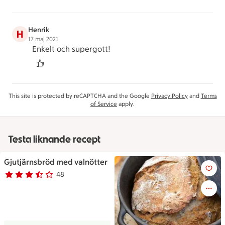
Henrik
H
17 maj 2021
Enkelt och supergott!
This site is protected by reCAPTCHA and the Google
Privacy Policy
and
Terms
of Service
apply.
Testa liknande recept
Gjutjärnsbröd med valnötter
Gjutjärnsbröd med valnötter
48
Betyg 3.5 av 5.
48 personer har röstat