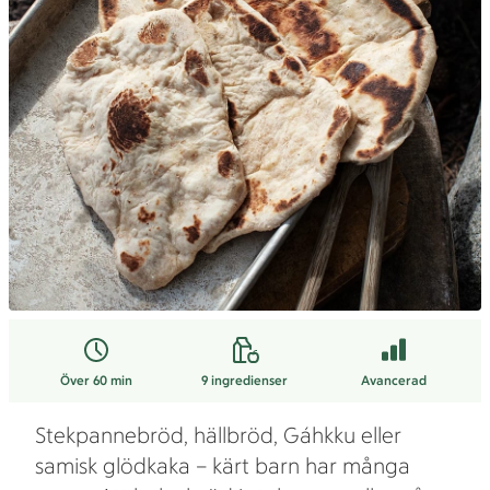
Över 60 min
9
ingredienser
Avancerad
Stekpannebröd, hällbröd, Gáhkku eller
samisk glödkaka – kärt barn har många