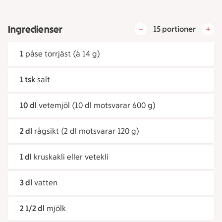
Ingredienser
15 portioner
1
påse torrjäst (à 14 g)
1 tsk
salt
10 dl
vetemjöl (10 dl motsvarar 600 g)
2 dl
rågsikt (2 dl motsvarar 120 g)
1 dl
kruskakli eller vetekli
3 dl
vatten
2 1/2 dl
mjölk