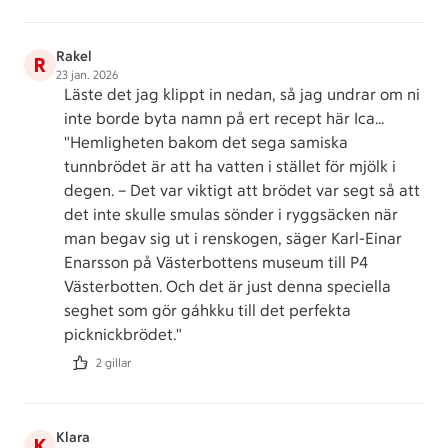
Rakel
R
23 jan. 2026
Läste det jag klippt in nedan, så jag undrar om ni
inte borde byta namn på ert recept här Ica...
"Hemligheten bakom det sega samiska
tunnbrödet är att ha vatten i stället för mjölk i
degen. – Det var viktigt att brödet var segt så att
det inte skulle smulas sönder i ryggsäcken när
man begav sig ut i renskogen, säger Karl-Einar
Enarsson på Västerbottens museum till P4
Västerbotten. Och det är just denna speciella
seghet som gör gáhkku till det perfekta
picknickbrödet."
2 gillar
Klara
K