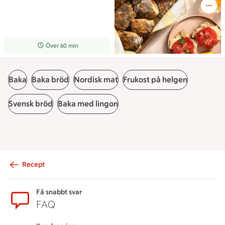
Receptet tar Över 60 min att tillaga
Över 60 min
Baka
Baka bröd
Nordisk mat
Frukost på helgen
Svensk bröd
Baka med lingon
Recept
Sidfot
Få snabbt svar
FAQ