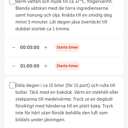
Värm vatten och mjölk till ca 37 °C, fingervarmt.
Blanda vätskan med de torra ingredienserna
samt honung och olja. Knåda till en smidig deg
minst 5 minuter. Låt degen jäsa övertäckt till
dubbel storlek ca 1 timme.
00:05:00
Starta timer
01:00:00
Starta timer
Dela degen i ca 15 bitar (för 15 port) och rulla till
bollar. Täck med en bakduk. Värm en stekhäll eller
stekpanna till medelvärme. Tryck ut en degboll
försiktigt med händerna till en platt kaka. Tryck
inte för hårt utan försök behålla den luft som
bildats under jäsningen.