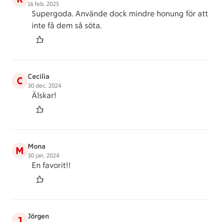
16 feb. 2025
Supergoda. Använde dock mindre honung för att
inte få dem så söta.
Cecilia
C
30 dec. 2024
Älskar!
Mona
M
30 jan. 2024
En favorit!!
Jörgen
J