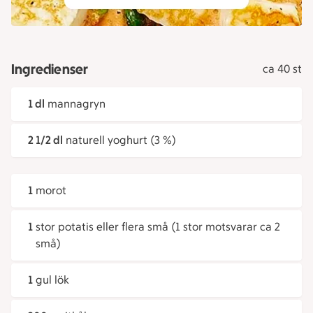
Ingredienser
ca 40 st
1 dl
mannagryn
2 1/2 dl
naturell yoghurt (3 %)
1
morot
1
stor potatis eller flera små (1 stor motsvarar ca 2
små)
1
gul lök