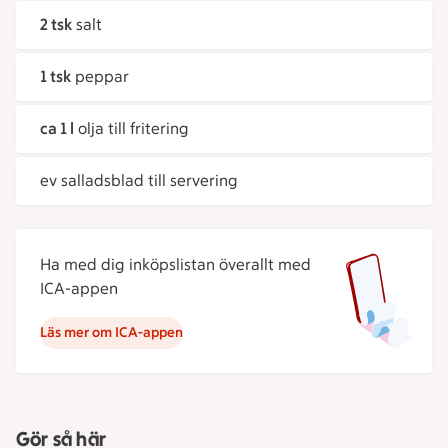
2 tsk
salt
1 tsk
peppar
ca 1 l
olja till fritering
ev salladsblad till servering
Ha med dig inköpslistan överallt med
ICA-appen
Läs mer om ICA-appen
Gör så här