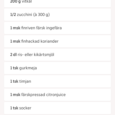
200 g
vitkål
1/2
zucchini (à 300 g)
1 msk
finriven färsk ingefära
1 msk
finhackad koriander
2 dl
ris- eller kikärtsmjöl
1 tsk
gurkmeja
1 tsk
timjan
1 msk
färskpressad citronjuice
1 tsk
socker