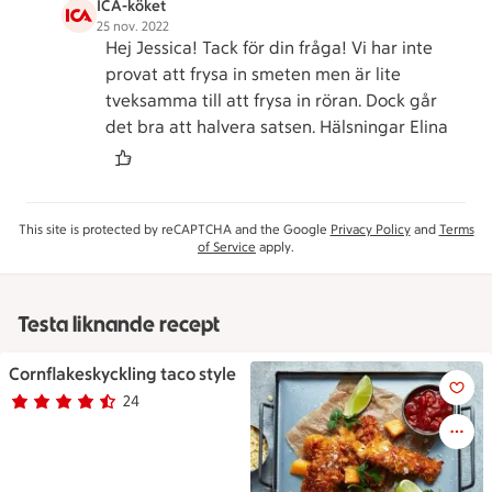
ICA-köket
25 nov. 2022
Hej Jessica! Tack för din fråga! Vi har inte
provat att frysa in smeten men är lite
tveksamma till att frysa in röran. Dock går
det bra att halvera satsen. Hälsningar Elina
This site is protected by reCAPTCHA and the Google
Privacy Policy
and
Terms
of Service
apply.
Testa liknande recept
Cornflakeskyckling taco style
Cornflakeskyckling taco style
24
Betyg 4.2 av 5.
24 personer har röstat