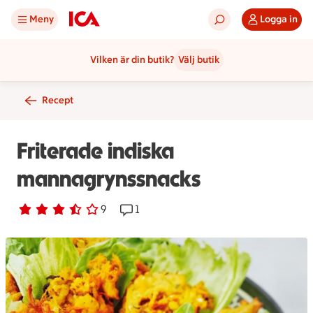
Meny
Logga in
Vilken är din butik?
Välj butik
Recept
Friterade indiska
mannagrynssnacks
Betyg 3.7 av 5.
9 personer har röstat
9
Receptet har 1 kommentarer
1