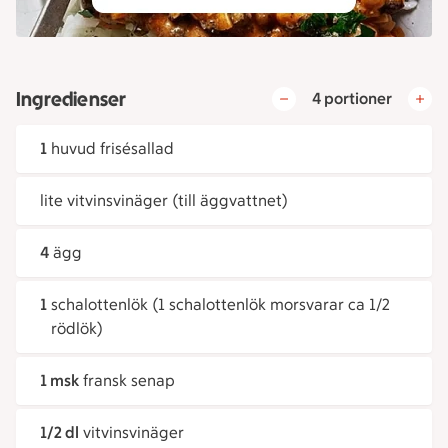
Ingredienser
4 portioner
1
huvud frisésallad
lite vitvinsvinäger (till äggvattnet)
4
ägg
1
schalottenlök (1 schalottenlök morsvarar ca 1/2
rödlök)
1 msk
fransk senap
1/2 dl
vitvinsvinäger