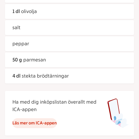
1 dl
olivolja
salt
peppar
50 g
parmesan
4 dl
stekta brödtärningar
Ha med dig inköpslistan överallt med
ICA-appen
Läs mer om ICA-appen