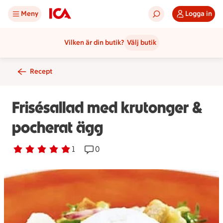
Meny
Logga in
Vilken är din butik?
Välj butik
Recept
Frisésallad med krutonger &
pocherat ägg
Betyg 5 av 5.
1 personer har röstat
1
Receptet har 0 kommentarer
0