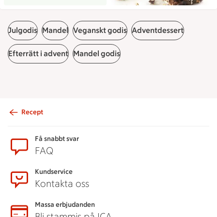
Julgodis
Mandel
Veganskt godis
Adventdessert
Efterrätt i advent
Mandel godis
Recept
Sidfot
Få snabbt svar
FAQ
Kundservice
Kontakta oss
Massa erbjudanden
Bli stammis på ICA