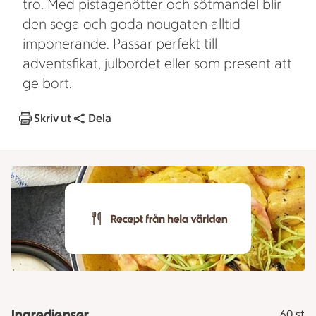
tro. Med pistagenötter och sötmandel blir
den sega och goda nougaten alltid
imponerande. Passar perfekt till
adventsfikat, julbordet eller som present att
ge bort.
Skriv ut
Dela
Ingredienser
60 st