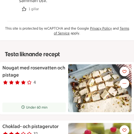
samman osv.
1 gillar
This site is protected by reCAPTCHA and the Google
Privacy Policy
and
Terms
of Service
apply.
Testa liknande recept
Nougat med rosenvatten och
Nougat med rosenvatten och 
pistage
4
Betyg 4 av 5.
4 personer har röstat
Receptet tar Under 60 min att tillaga
Under 60 min
Choklad- och pistagerutor
Choklad- och pistagerutor
32