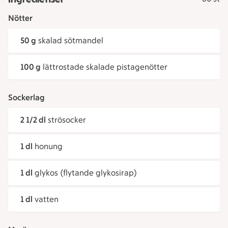
Nötter
50 g
skalad sötmandel
100 g
lättrostade skalade pistagenötter
Sockerlag
2 1/2 dl
strösocker
1 dl
honung
1 dl
glykos (flytande glykosirap)
1 dl
vatten