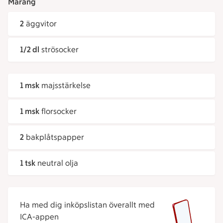
Maräng
2
äggvitor
1/2 dl
strösocker
1 msk
majsstärkelse
1 msk
florsocker
2
bakplåtspapper
1 tsk
neutral olja
Ha med dig inköpslistan överallt med
ICA-appen