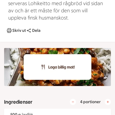
serveras Lohikeitto med rågbröd vid sidan
av och är ett måste för den som vill
uppleva finsk husmanskost.
Skriv ut
Dela
Ingredienser
4 portioner
500 g
laxfilé