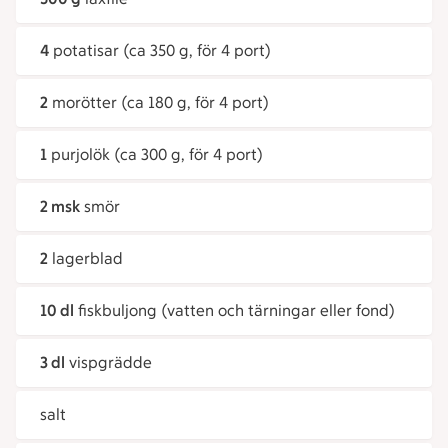
4
potatisar (ca 350 g, för 4 port)
2
morötter (ca 180 g, för 4 port)
1
purjolök (ca 300 g, för 4 port)
2 msk
smör
2
lagerblad
10 dl
fiskbuljong (vatten och tärningar eller fond)
3 dl
vispgrädde
salt