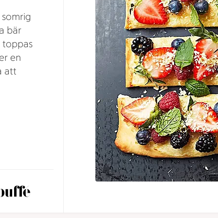
h somrig
a bär
n toppas
er en
 att