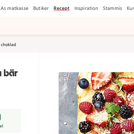
CAs matkasse
Butiker
Recept
Inspiration
Stammis
Ku
t choklad
a bär
er
el