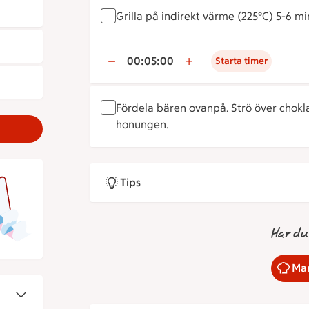
Grilla på indirekt värme (225°C) 5-6 mi
00:05:00
Starta timer
Fördela bären ovanpå. Strö över chok
honungen.
Tips
Har du
Mar