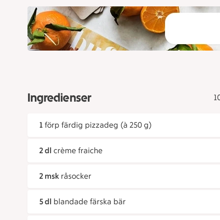
Ingredienser
1
1
förp färdig pizzadeg (à 250 g)
2 dl
crème fraiche
2 msk
råsocker
5 dl
blandade färska bär