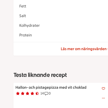
Fett
Salt
Kolhydrater
Protein
Läs mer om näringsvärden
Testa liknande recept
Hallon- och pistagepizza med vit choklad
Hallon- och pistagepizza med vit choklad
14
0
Betyg 4.2 av 5.
14 personer har röstat
Receptet har 0 kommentarer