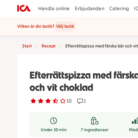
Handla online
Erbjudanden
Catering
I
Vilken är din butik?
Välj butik
Start
Recept
Efterrättspizza med färska bär och vi
Efterrättspizza med färsk
och vit choklad
Betyg 3.1 av 5.
10 personer har röstat
10
Receptet har 1 kommentar
1
Under 30 min
7
ingredienser
Med