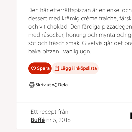
Den här efterrättspizzan är en enkel oc
dessert med krämig crème fraiche, färsk
och vit choklad. Den färdiga pizzadege
med råsocker, honung och mynta och g
söt och fräsch smak. Givetvis går det bra
baka pizzan i vanlig ugn.
Spara
Lägg i inköpslista
Skriv ut
Dela
Ett recept från:
Buffé
nr 5, 2016