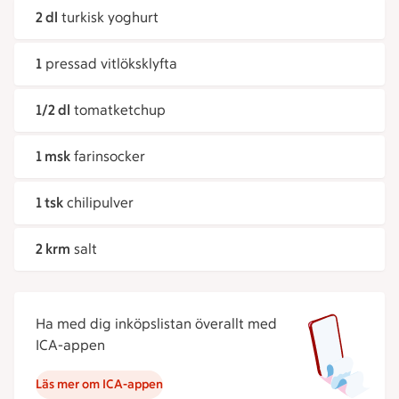
2 dl
turkisk yoghurt
1
pressad vitlöksklyfta
1/2 dl
tomatketchup
1 msk
farinsocker
1 tsk
chilipulver
2 krm
salt
Ha med dig inköpslistan överallt med
ICA-appen
Läs mer om ICA-appen