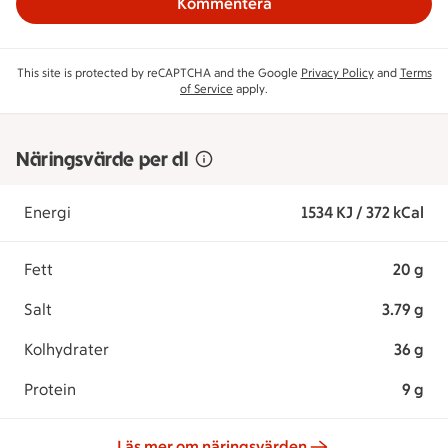
Kommentera
This site is protected by reCAPTCHA and the Google
Privacy Policy
and
Terms
of Service
apply.
Näringsvärde per dl
Energi
1534 KJ / 372 kCal
Fett
20 g
Salt
3.79 g
Kolhydrater
36 g
Protein
9 g
Läs mer om näringsvärden