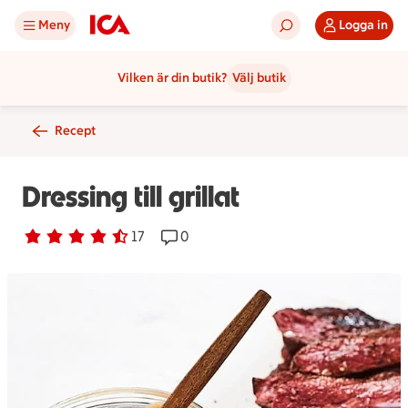
Meny
Logga in
Vilken är din butik?
Välj butik
Recept
Dressing till grillat
Betyg 4.5 av 5.
17 personer har röstat
17
Receptet har 0 kommentarer
0