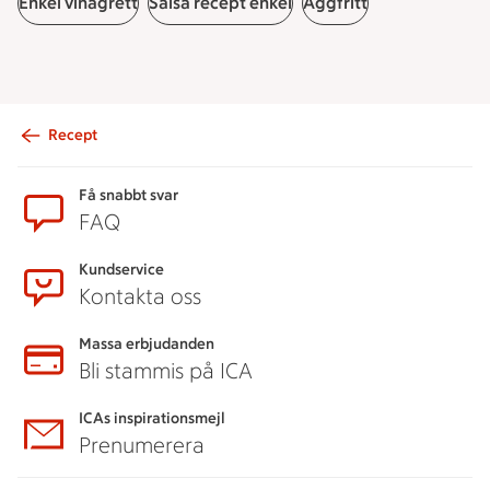
Enkel vinägrett
Salsa recept enkel
Äggfritt
Recept
Sidfot
Få snabbt svar
FAQ
Kundservice
Kontakta oss
Massa erbjudanden
Bli stammis på ICA
ICAs inspirationsmejl
Prenumerera