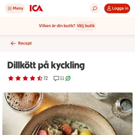
Meny
Logga in
Vilken är din butik?
Välj butik
Recept
Dillkött på kyckling
Betyg 4.3 av 5.
72 personer har röstat
72
Receptet har 11 kommentarer
11
Receptet är ett klimartsmart val