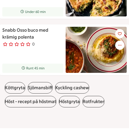
Receptet tar Under 60 min att tillaga
Under 60 min
Snabb Osso buco med
En tallrik med en rejäl klick
krämig polenta
0
0 personer har röstat
Receptet tar Runt 45 min att tillaga
Runt 45 min
Köttgryta
Sjömansbiff
Kyckling cashew
Höst - recept på höstmat
Höstgryta
Rotfrukter