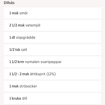
Dillsås
1 msk
smör
2 1/2 msk
vetemjöl
1 dl
vispgrädde
1/2 tsk
salt
1 1/2 krm
nymalen svartpeppar
1 1/2 - 2 msk
ättiksprit (12%)
1 msk
strösocker
1 kruka
dill