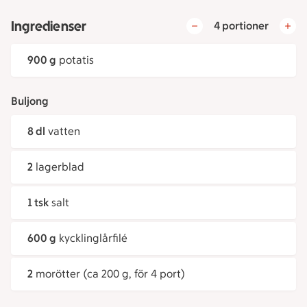
Ingredienser
4 portioner
900 g
potatis
Buljong
8 dl
vatten
2
lagerblad
1 tsk
salt
600 g
kycklinglårfilé
2
morötter (ca 200 g, för 4 port)