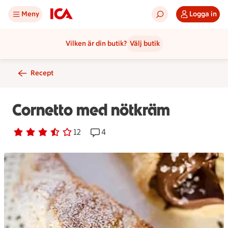
Meny
Logga in
Vilken är din butik?
Välj butik
Recept
Cornetto med nötkräm
Betyg 3.6 av 5.
12 personer har röstat
12
Receptet har 4 kommentarer
4