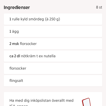
Ingredienser
8 st
1
rulle kyld smördeg (à 250 g)
1
ägg
2 msk
florsocker
ca 2 dl
nötkräm t ex nutella
florsocker
flingsalt
Ha med dig inköpslistan överallt med