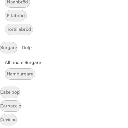
Naanbröd
Catering
Apotek Hjärtat
Pitabröd
Handla som företag
Gaston
Tortillabröd
ICAs tjänster
Burgare
Dölj -
ICA-appen
ICA Scanna
Allt inom Burgare
ICA ToGo
Hamburgare
Fler appar och tjänster
Stammis på ICA
Cake pop
Bli stammis
Carpaccio
Stammis Student
Stammis Husdjur
Ceviche
Partnererbjudanden