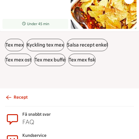
Receptet tar Under 45 min att tillaga
Under 45 min
Tex mex
Kyckling tex mex
Salsa recept enkel
Tex mex ost
Tex mex buffé
Tex mex fisk
Recept
Sidfot
Få snabbt svar
FAQ
Kundservice