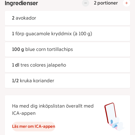
Ingredienser
2 portioner
2
avokador
1
förp guacamole kryddmix (à 100 g)
100 g
blue corn tortillachips
1 dl
tres colores jalapeño
1/2
kruka koriander
Ha med dig inköpslistan överallt med
ICA-appen
Läs mer om ICA-appen