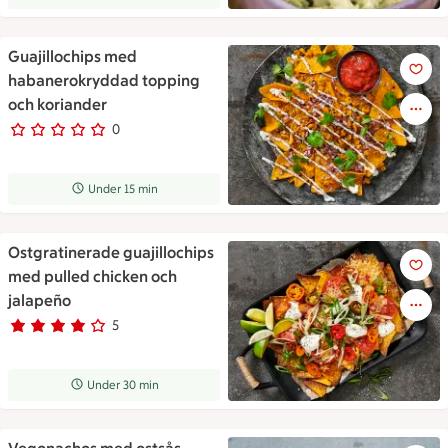
Guajillochips med
Guajillochips med habanerokr
habanerokryddad topping
och koriander
0
0 personer har röstat
Receptet tar Under 15 min att tillaga
Under 15 min
Ostgratinerade guajillochips
Ostgratinerade guajillochips 
med pulled chicken och
jalapeño
5
Betyg 3.8 av 5.
5 personer har röstat
Receptet tar Under 30 min att tillaga
Under 30 min