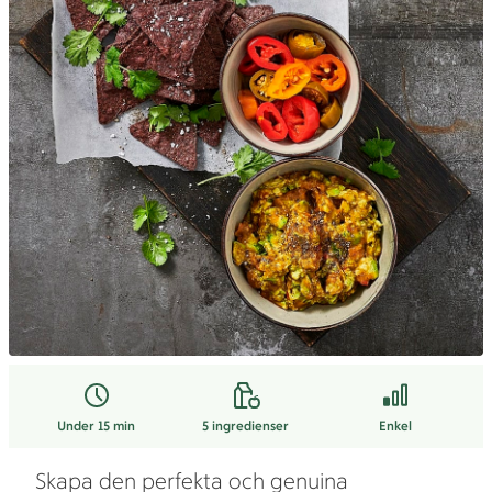
Under 15 min
5
ingredienser
Enkel
Skapa den perfekta och genuina