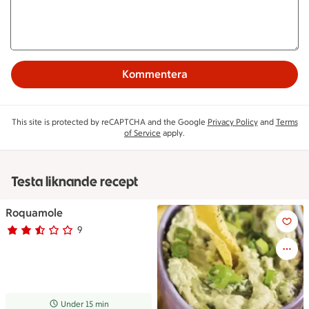
Kommentera
This site is protected by reCAPTCHA and the Google
Privacy Policy
and
Terms
of Service
apply.
Testa liknande recept
Roquamole
Roquamole
9
Betyg 2.7 av 5.
9 personer har röstat
Receptet tar Under 15 min att tillaga
Under 15 min