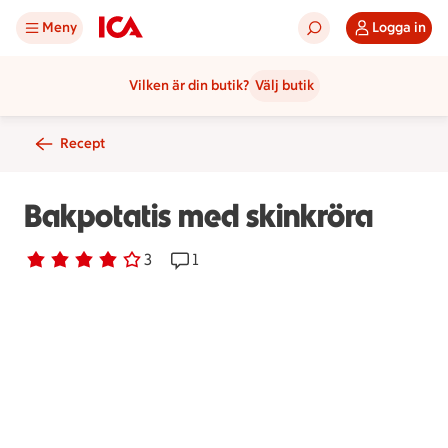
Meny
Logga in
Vilken är din butik?
Välj butik
Recept
Bakpotatis med skinkröra
Betyg 4 av 5.
3 personer har röstat
3
Receptet har 1 kommentarer
1