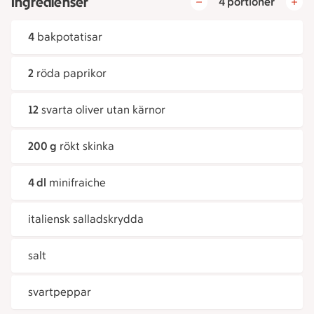
Ingredienser
4 portioner
4
bakpotatisar
2
röda paprikor
12
svarta oliver utan kärnor
200 g
rökt skinka
4 dl
minifraiche
italiensk salladskrydda
salt
svartpeppar