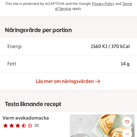
This site is protected by reCAPTCHA and the Google
Privacy Policy
and
Terms
of Service
apply.
Näringsvärde per portion
Energi
1560 KJ / 370 kCal
Fett
14 g
Läs mer om näringsvärden
Testa liknande recept
Varm avokadomacka
Varm avokadomacka
30
Betyg 3.5 av 5.
30 personer har röstat