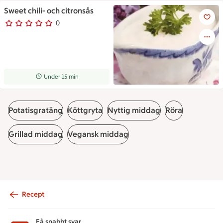
Sweet chili- och citronsås
Sweet chili- och citronsås
0
0 personer har röstat
Receptet tar Under 15 min att tillaga
Under 15 min
Potatisgratäng
Köttgryta
Nyttig middag
Röra
Grillad middag
Vegansk middag
Recept
Sidfot
Få snabbt svar