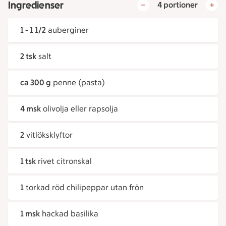
Ingredienser
4 portioner
1 - 1 1/2
auberginer
2 tsk
salt
ca 300 g
penne (pasta)
4 msk
olivolja eller rapsolja
2
vitlöksklyftor
1 tsk
rivet citronskal
1
torkad röd chilipeppar utan frön
1 msk
hackad basilika