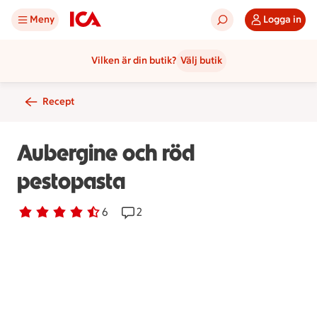
Meny
Logga in
Vilken är din butik?
Välj butik
Recept
Aubergine och röd
pestopasta
Betyg 4.7 av 5.
6 personer har röstat
6
Receptet har 2 kommentarer
2